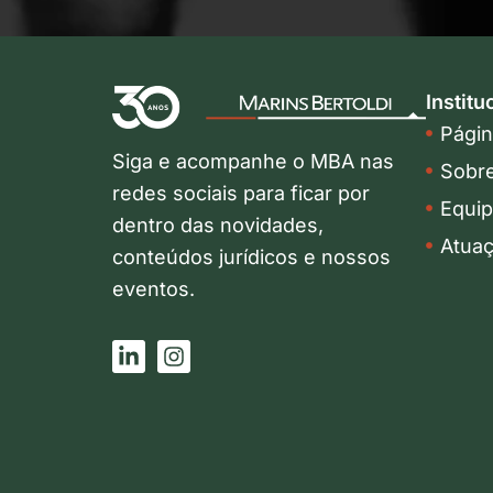
Institu
Página
Siga e acompanhe o MBA nas
Sobr
redes sociais para ficar por
Equi
dentro das novidades,
Atua
conteúdos jurídicos e nossos
eventos.
L
I
i
n
n
s
k
t
e
a
d
g
i
r