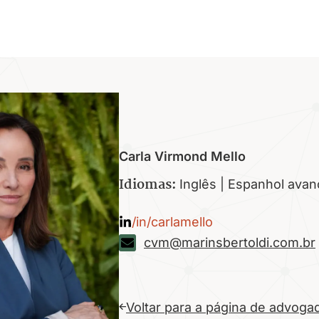
Carla Virmond Mello
Idiomas:
Inglês | Espanhol ava
/in/carlamello
cvm@marinsbertoldi.com.br
Voltar para a página de advoga