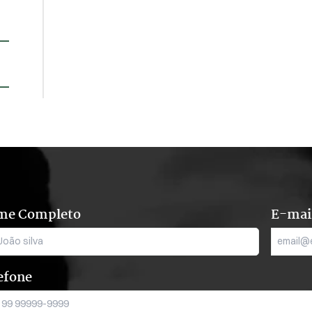
me Completo
E-mai
efone