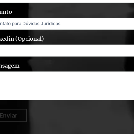
unto
kedin (Opcional)
nsagem
Enviar