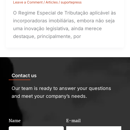
Leave a Comment
/
Articles
/
suportepress
O Regime Especial de Tributação aplicável às
incorporadoras imobiliárias, embora não seja
uma inovação legislativa, ainda merece
destaque, principalmente, por
Contact us
Our team is ready to answer your questions
and meet your company’s needs.
Name
E-mail