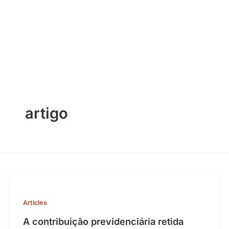
Skip
to
content
artigo
Articles
A contribuição previdenciária retida