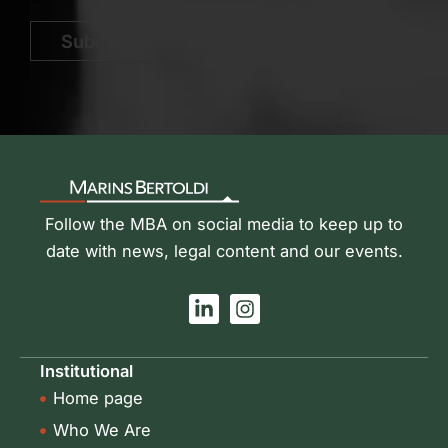
Submit
Follow the MBA on social media to keep up to
date with news, legal content and our events.
L
I
i
n
n
s
k
t
Institutional
e
a
Home page
d
g
i
r
Who We Are
n
a