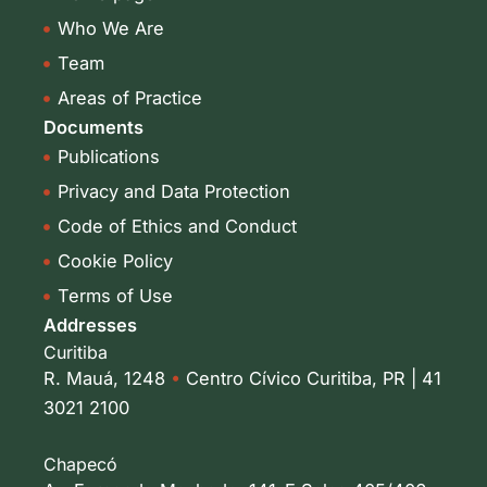
i
r
Who We Are
n
a
-
m
Team
i
Areas of Practice
n
Documents
Publications
Privacy and Data Protection
Code of Ethics and Conduct
Cookie Policy
Terms of Use
Addresses
Curitiba
R. Mauá, 1248
•
Centro Cívico Curitiba, PR | 41
3021 2100
Chapecó