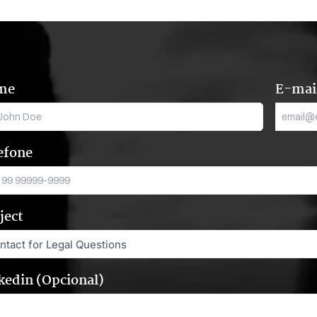
me
E-mai
efone
ject
kedin (Opcional)