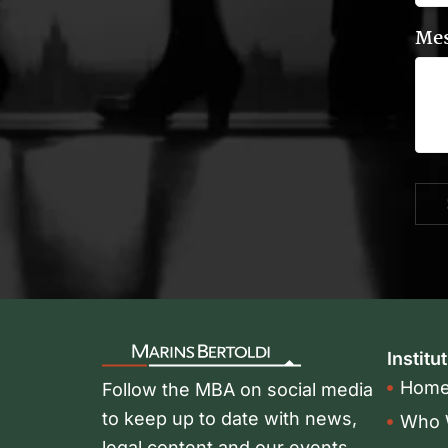
Me
Institu
Home
Follow the MBA on social media
to keep up to date with news,
Who 
legal content and our events.