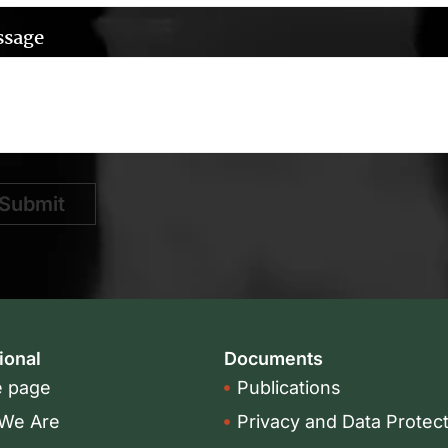
ssage
Submit
tional
Documents
 page
Publications
We Are
Privacy and Data Protec