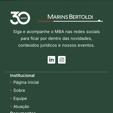
Siga e acompanhe o MBA nas redes sociais
para ficar por dentro das novidades,
conteúdos jurídicos e nossos eventos.
L
I
i
n
n
s
k
t
Institucional
e
a
Página inicial
d
g
i
r
Sobre
n
a
-
m
Equipe
i
Atuação
n