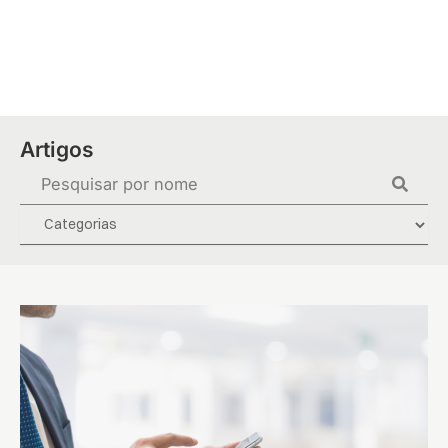
Ir
para
o
conteúdo
Artigos
Pesquisar
...