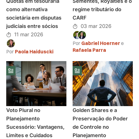
Quotas em tesouraria
Sementes, Royalties e o
como alternativa
regime tributário do
societária em disputas
CARF
judiciais entre sócios
03 mar 2026
11 mar 2026
Por
Gabriel Hoerner
e
Rafaela Parra
Por
Paola Haiduscki
Voto Plural no
Golden Shares e a
Planejamento
Preservação do Poder
Sucessório: Vantagens,
de Controle no
Limites e Cuidados
Planejamento