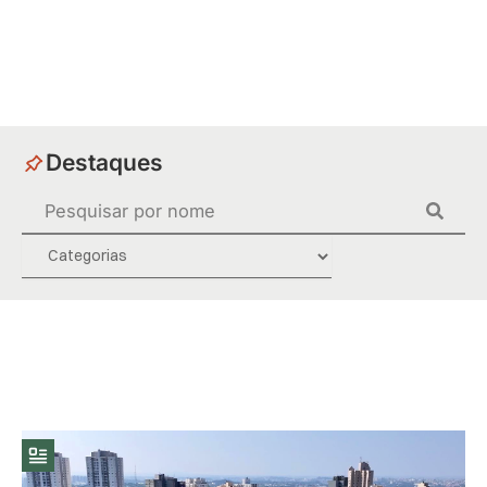
Ir
para
o
conteúdo
Destaques
Pesquisar
...