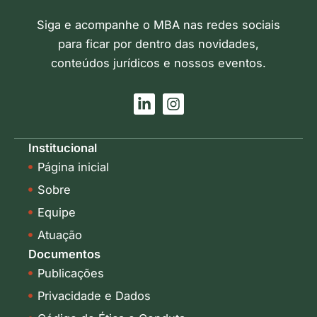
Siga e acompanhe o MBA nas redes sociais
para ficar por dentro das novidades,
conteúdos jurídicos e nossos eventos.
L
I
i
n
n
s
k
t
Institucional
e
a
Página inicial
d
g
i
r
Sobre
n
a
-
m
Equipe
i
Atuação
n
Documentos
Publicações
Privacidade e Dados