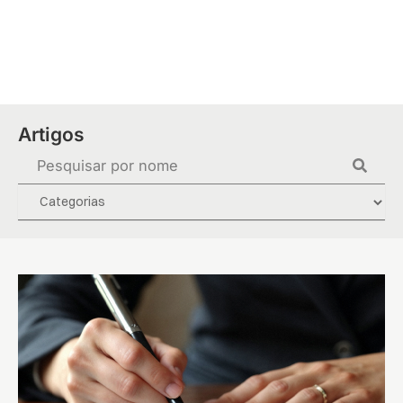
Ir
para
o
conteúdo
Artigos
Pesquisar
...