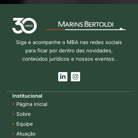
Siga e acompanhe o MBA nas redes sociais
para ficar por dentro das novidades,
conteúdos jurídicos e nossos eventos.
L
I
i
n
n
s
k
t
Institucional
e
a
Página inicial
d
g
i
r
Sobre
n
a
-
m
Equipe
i
Atuação
n