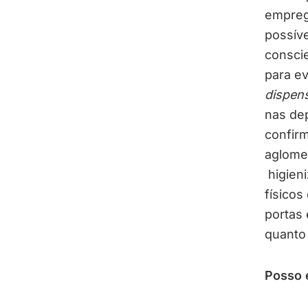
empreg
possív
consci
para ev
dispen
nas de
confirm
aglomer
higien
físicos
portas 
quanto
Posso 