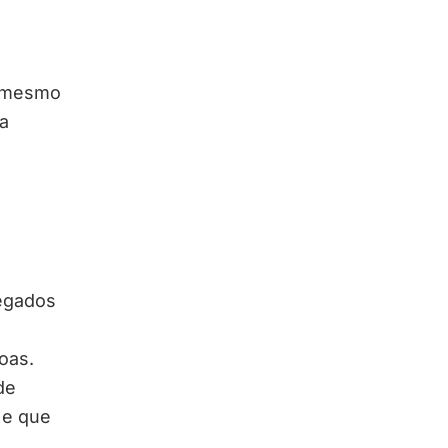
u mesmo
a
egados
oas.
de
 e que
m