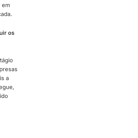
r em
cada.
ir os
tágio
presas
is a
egue,
ido