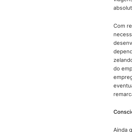
absolut
Com re
necessá
desenvo
depend
zeland
do emp
empreg
eventua
remarc
Consci
Ainda 