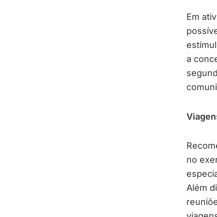
Em ati
possív
estímu
a conce
segund
comunic
Viagen
Recome
no exer
especi
Além di
reuniõe
viagen