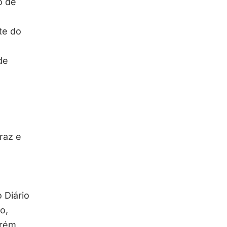
o de
te do
de
raz e
 Diário
o,
orém