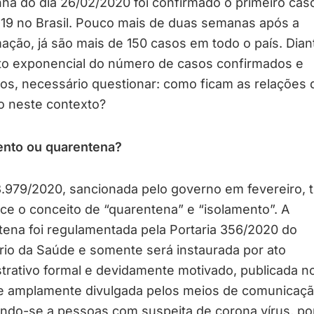
ã do dia 26/02/2020 foi confirmado o primeiro cas
19 no Brasil. Pouco mais de duas semanas após a
ação, já são mais de 150 casos em todo o país. Dian
o exponencial do número de casos confirmados e
os, necessário questionar: como ficam as relações 
o neste contexto?
ento ou quarentena?
3.979/2020, sancionada pelo governo em fevereiro, t
ce o conceito de “quarentena” e “isolamento”. A
ena foi regulamentada pela Portaria 356/2020 do
rio da Saúde e somente será instaurada por ato
trativo formal e devidamente motivado, publicada no
l e amplamente divulgada pelos meios de comunicaçã
ando-se a pessoas com suspeita de corona vírus, p