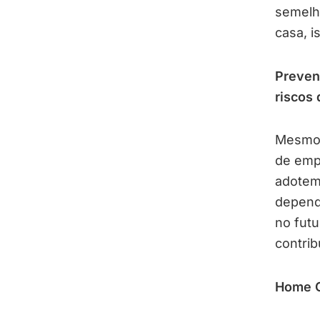
semelha
casa, i
Preven
riscos
Mesmo 
de emp
adotem
depend
no futu
contri
Home Of