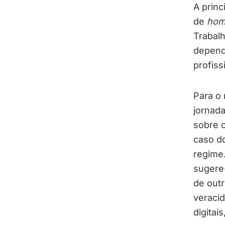
A princ
de
hom
Trabalh
depende
profiss
Para o 
jornada
sobre o
caso d
regime.
sugere
de out
veracid
digitai