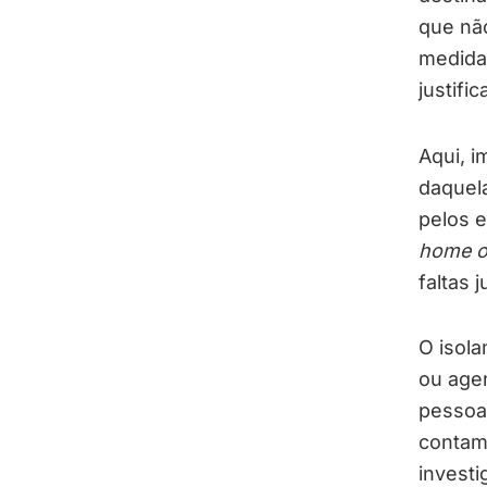
que nã
medida
justific
Aqui, i
daquel
pelos 
home o
faltas j
O isola
ou agen
pessoa
contam
investi