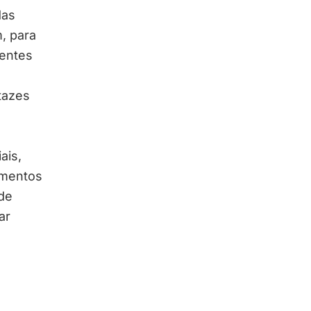
das
, para
tentes
tazes
ais,
imentos
de
ar