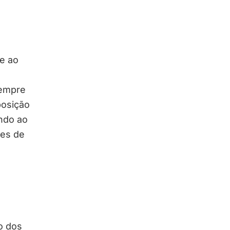
e ao
sempre
posição
ndo ao
tes de
o dos