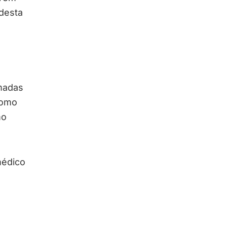
desta
madas
como
mo
médico