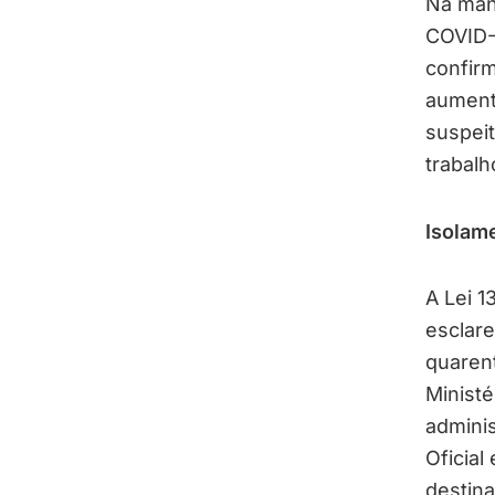
Na manh
COVID-
confirm
aument
suspeit
trabalh
Isolam
A Lei 1
esclare
quarent
Ministé
adminis
Oficia
destin