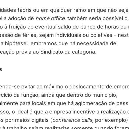
vidades fabris ou em qualquer ramo em que não seja
el a adoção de
home office
, também seria possível o
lo à fruição de eventual saldo de banco de horas o
ssão de férias, sejam individuais ou coletivas – nest
a hipótese, lembramos que há necessidade de
ação prévia ao Sindicato da categoria.
s
nda-se evitar ao máximo o deslocamento de empr
cício da função, ainda que dentro do município,
almente para locais em que há aglomeração de pess
sso, o ideal é que a empresa incentive a realização 
s por meios digitais (
conference calls,
por exemplo)
s à trabalho sejam realizadas somente quando fore