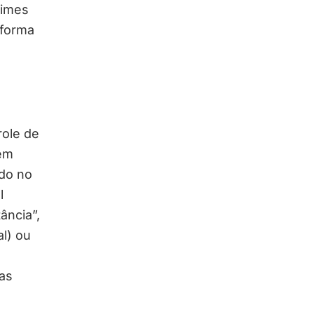
gimes
eforma
role de
tem
ido no
l
ância”,
l) ou
as