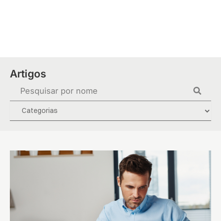
Ir
para
o
conteúdo
Artigos
Pesquisar
...