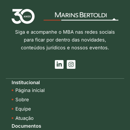
Siga e acompanhe o MBA nas redes sociais
para ficar por dentro das novidades,
conteúdos jurídicos e nossos eventos.
L
I
i
n
n
s
k
t
Institucional
e
a
Página inicial
d
g
i
r
Sobre
n
a
-
m
Equipe
i
Atuação
n
Documentos