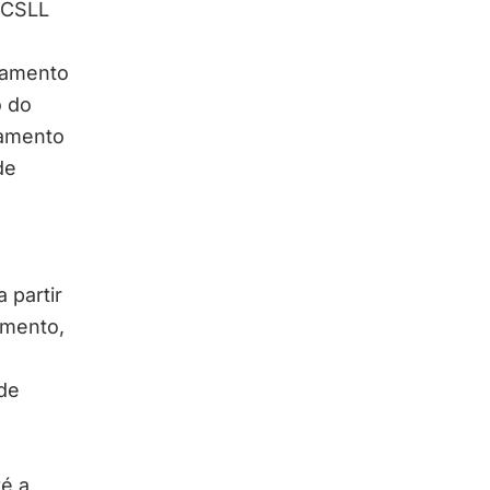
/CSLL
lgamento
o do
gamento
de
 partir
amento,
de
té a