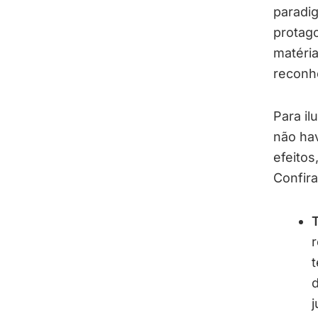
paradig
protag
matéria
reconhe
Para il
não ha
efeitos
Confira
T
r
t
d
j