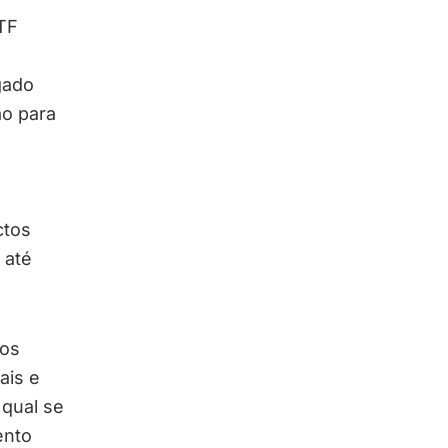
TF
gado
ão para
ctos
 até
tos
ais e
 qual se
ento