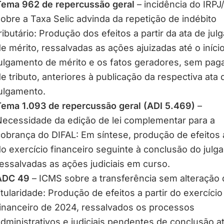
Tema 962 de repercussão geral
– incidência do IRPJ
obre a Taxa Selic advinda da repetição de indébito
ributário: Produção dos efeitos a partir da ata de ju
e mérito, ressalvadas as ações ajuizadas até o iníci
ulgamento de mérito e os fatos geradores, sem pa
e tributo, anteriores à publicação da respectiva ata 
ulgamento.
ema 1.093 de repercussão geral (ADI 5.469)
–
ecessidade da edição de lei complementar para a
obrança do DIFAL: Em síntese, produção de efeitos a
o exercício financeiro seguinte à conclusão do julg
essalvadas as ações judiciais em curso.
ADC 49
– ICMS sobre a transferência sem alteração 
itularidade: Produção de efeitos a partir do exercício
inanceiro de 2024, ressalvados os processos
dministrativos e judiciais pendentes de conclusão a