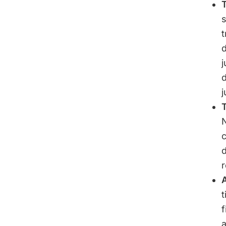
s
t
d
j
d
j
T
N
c
d
r
t
f
a