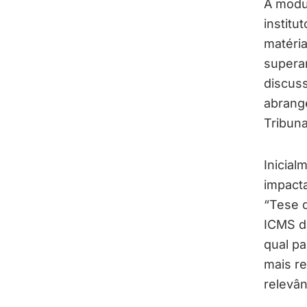
A modul
institu
matéria
superan
discuss
abrang
Tribuna
Inicial
impact
“Tese 
ICMS da
qual pa
mais re
relevân