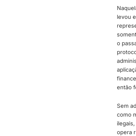
Naquela
levou e
represe
somente
o passa
protoco
adminis
aplicaç
finance
então 
Sem ade
como m
ilegais
opera r