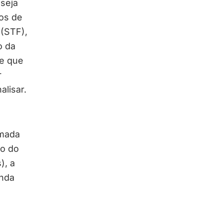
 seja
os de
 (STF),
o da
de que
r
lisar.
amada
ão do
), a
inda