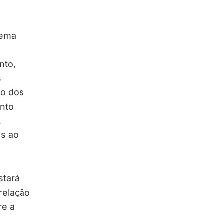
Tema
nto,
s
ão dos
ento
,
es ao
stará
relação
re a