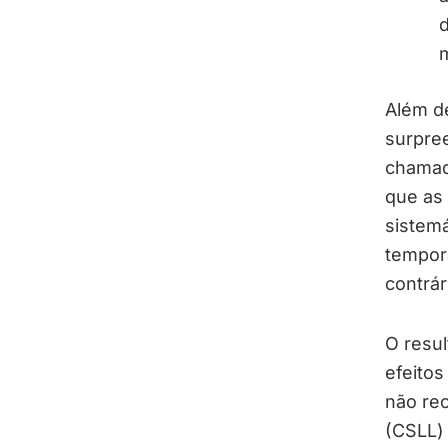
d
m
Além d
surpre
chamado
que as 
sistemá
tempora
contrár
O resul
efeitos
não rec
(CSLL) 