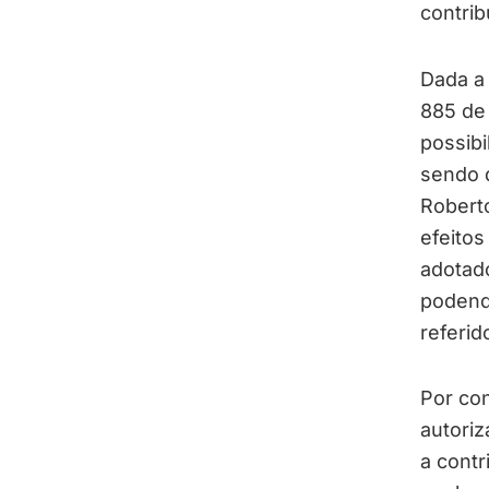
contrib
Dada a 
885 de 
possibi
sendo q
Robert
efeitos
adotado
podendo
referid
Por con
autori
a contr