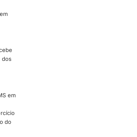
 em
rcebe
 dos
CMS em
rcício
io do