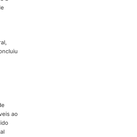
de
al,
oncluiu
de
veis ao
uido
al