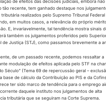
ação de efeitos das decisões judiciais, embora não
to tão recente, tem ganhado destaque nos julgament
 tributária realizados pelo Supremo Tribunal Federal
do, em muitos casos, a relevância do próprio mérit
ão. E, invariavelmente, tal tendência mostra sinais 
erá também os julgamentos proferidos pelo Superio
l de Justiça (STJ), como passamos brevemente a ana
mente, de um passado recente, podemos ressaltar a
ante modulação de efeitos aplicada pelo STF na ch
do Século” (Tema 69 de repercussão geral – exclus
 base de cálculo da Contribuição ao PIS e da Cofins
rece ter sido marco de tendência para o emprego a
corrente daquele instituto nos julgamentos de alta
cia tributária que se seguiram na Corte Suprema.