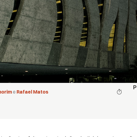
P
morim
e
Rafael Matos