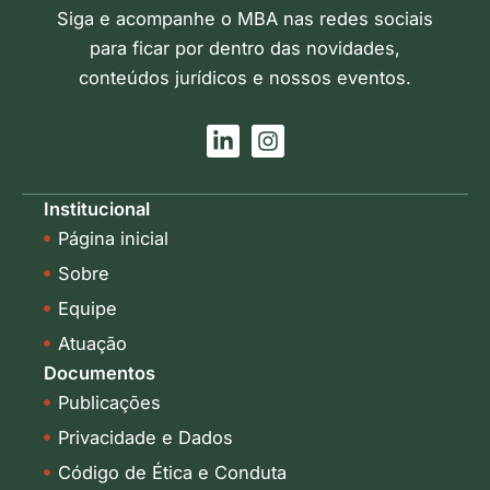
Siga e acompanhe o MBA nas redes sociais
para ficar por dentro das novidades,
conteúdos jurídicos e nossos eventos.
L
I
i
n
n
s
k
t
Institucional
e
a
Página inicial
d
g
i
r
Sobre
n
a
-
m
Equipe
i
Atuação
n
Documentos
Publicações
Privacidade e Dados
Código de Ética e Conduta