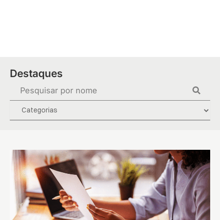
Ir
para
o
conteúdo
Destaques
Pesquisar
...