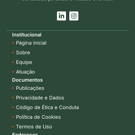
L
I
i
n
n
s
k
t
Institucional
e
a
Página inicial
d
g
i
r
Sobre
n
a
-
m
Equipe
i
Atuação
n
Documentos
Publicações
Privacidade e Dados
Código de Ética e Conduta
Política de Cookies
Termos de Uso
Endereços