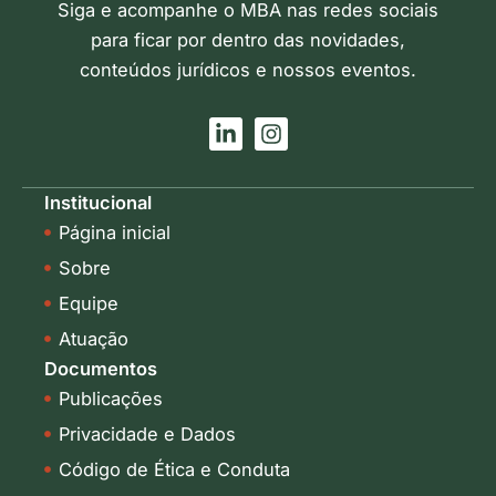
Siga e acompanhe o MBA nas redes sociais
para ficar por dentro das novidades,
conteúdos jurídicos e nossos eventos.
L
I
i
n
n
s
k
t
Institucional
e
a
Página inicial
d
g
i
r
Sobre
n
a
-
m
Equipe
i
Atuação
n
Documentos
Publicações
Privacidade e Dados
Código de Ética e Conduta