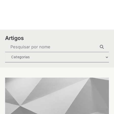
Ir
para
o
conteúdo
Artigos
Pesquisar
...