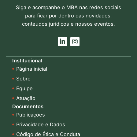
Siga e acompanhe o MBA nas redes sociais
para ficar por dentro das novidades,
conteúdos jurídicos e nossos eventos.
L
I
i
n
n
s
k
t
Institucional
e
a
Página inicial
d
g
i
r
Sobre
n
a
-
m
Equipe
i
Atuação
n
Documentos
Publicações
Privacidade e Dados
Código de Ética e Conduta