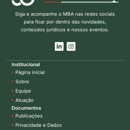
Siga e acompanhe o MBA nas redes sociais
para ficar por dentro das novidades,
conteúdos jurídicos e nossos eventos.
L
I
i
n
n
s
k
t
Institucional
e
a
Página inicial
d
g
i
r
Sobre
n
a
-
m
Equipe
i
Atuação
n
Documentos
Publicações
Privacidade e Dados