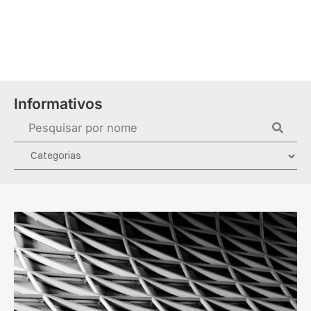
Ir
para
o
conteúdo
Informativos
Pesquisar
...