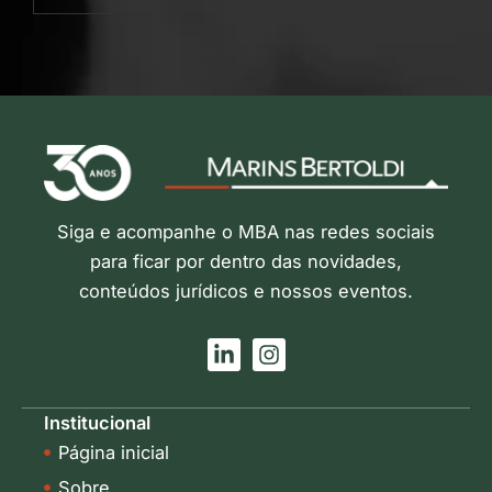
Siga e acompanhe o MBA nas redes sociais
para ficar por dentro das novidades,
conteúdos jurídicos e nossos eventos.
L
I
i
n
n
s
k
t
Institucional
e
a
Página inicial
d
g
i
r
Sobre