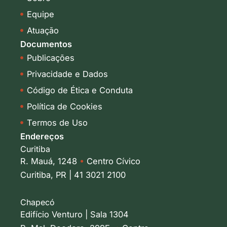
n
a
-
m
Equipe
i
Atuação
n
Documentos
Publicações
Privacidade e Dados
Código de Ética e Conduta
Política de Cookies
Termos de Uso
Endereços
Curitiba
R. Mauá, 1248
•
Centro Cívico
Curitiba, PR | 41 3021 2100
Chapecó
Edifício Venturo | Sala 1304