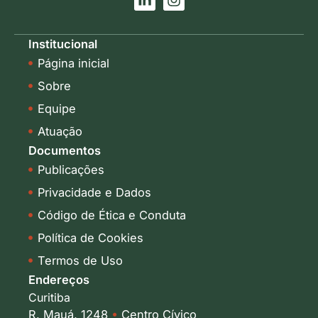
i
n
n
s
k
t
Institucional
e
a
Página inicial
d
g
i
r
Sobre
n
a
-
m
Equipe
i
Atuação
n
Documentos
Publicações
Privacidade e Dados
Código de Ética e Conduta
Política de Cookies
Termos de Uso
Endereços
Curitiba
R. Mauá, 1248
•
Centro Cívico