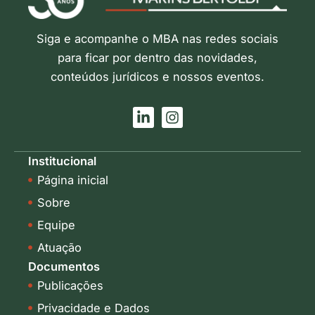
Siga e acompanhe o MBA nas redes sociais
para ficar por dentro das novidades,
conteúdos jurídicos e nossos eventos.
L
I
i
n
n
s
k
t
Institucional
e
a
Página inicial
d
g
i
r
Sobre
n
a
-
m
Equipe
i
Atuação
n
Documentos
Publicações
Privacidade e Dados