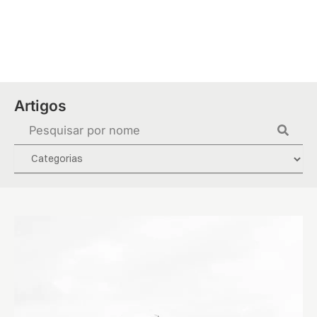
Ir
para
o
conteúdo
Artigos
Pesquisar
...