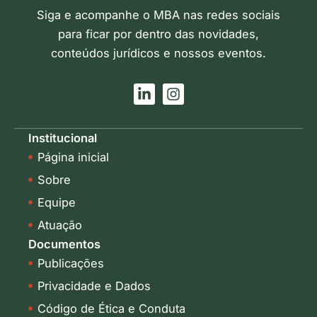
Siga e acompanhe o MBA nas redes sociais
para ficar por dentro das novidades,
conteúdos jurídicos e nossos eventos.
L
I
i
n
n
s
k
t
Institucional
e
a
Página inicial
d
g
i
r
Sobre
n
a
-
m
Equipe
i
Atuação
n
Documentos
Publicações
Privacidade e Dados
Código de Ética e Conduta