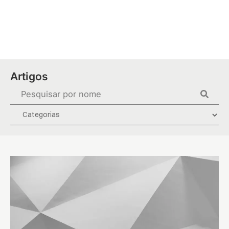
Ir
para
o
conteúdo
Artigos
Pesquisar
...