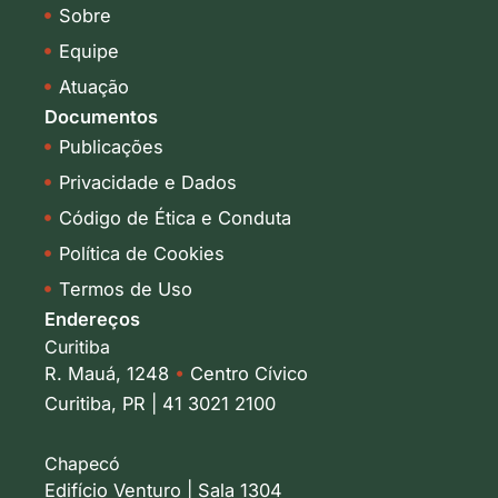
i
r
Sobre
n
a
-
m
Equipe
i
Atuação
n
Documentos
Publicações
Privacidade e Dados
Código de Ética e Conduta
Política de Cookies
Termos de Uso
Endereços
Curitiba
R. Mauá, 1248
•
Centro Cívico
Curitiba, PR | 41 3021 2100
Chapecó
Edifício Venturo | Sala 1304