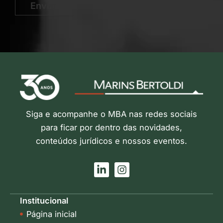
Enviar
Siga e acompanhe o MBA nas redes sociais
para ficar por dentro das novidades,
conteúdos jurídicos e nossos eventos.
L
I
i
n
n
s
k
t
Institucional
e
a
Página inicial
d
g