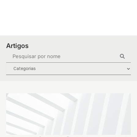
Ir
para
o
conteúdo
Artigos
Pesquisar
...