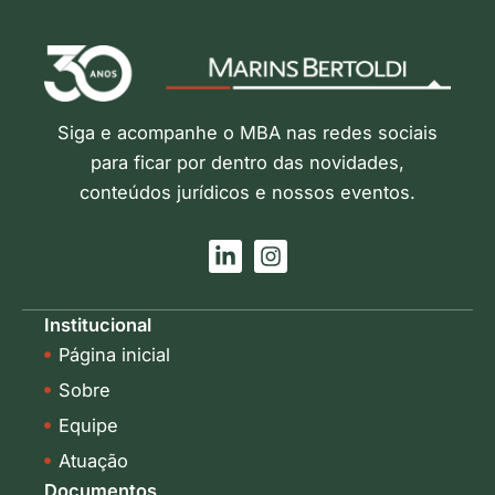
Siga e acompanhe o MBA nas redes sociais
para ficar por dentro das novidades,
conteúdos jurídicos e nossos eventos.
L
I
i
n
n
s
k
t
Institucional
e
a
Página inicial
d
g
i
r
Sobre
n
a
-
m
Equipe
i
Atuação
n
Documentos