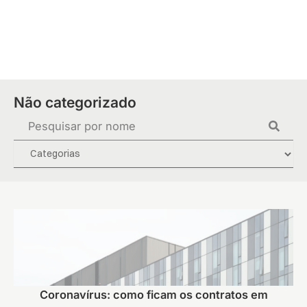
Ir
para
o
conteúdo
Não categorizado
Pesquisar
...
Coronavírus: como ficam os contratos em