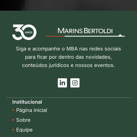
Siga e acompanhe o MBA nas redes sociais
para ficar por dentro das novidades,
conteúdos jurídicos e nossos eventos.
L
I
i
n
n
s
k
t
Institucional
e
a
Página inicial
d
g
i
r
Sobre
n
a
-
m
Equipe
i