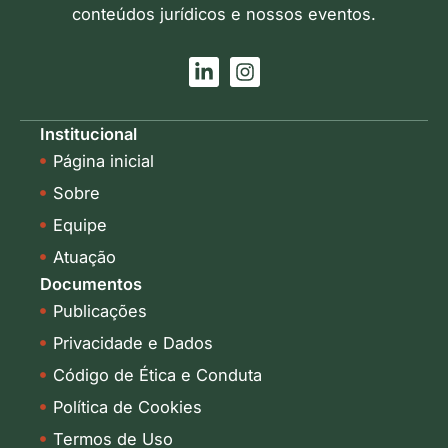
conteúdos jurídicos e nossos eventos.
L
I
i
n
n
s
k
t
Institucional
e
a
Página inicial
d
g
i
r
Sobre
n
a
-
m
Equipe
i
Atuação
n
Documentos
Publicações
Privacidade e Dados
Código de Ética e Conduta
Política de Cookies
Termos de Uso