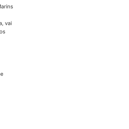
Marins
, vai
vos
de