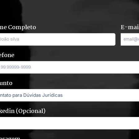
me Completo
E-mai
efone
unto
kedin (Opcional)