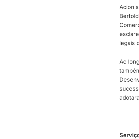
Acionis
Bertold
Comerci
esclare
legais 
Ao long
também 
Desenvo
sucess
adotar
Serviç