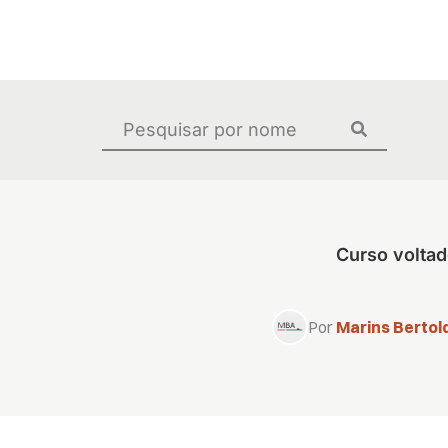
Ir
para
o
conteúdo
Pesquisar
...
Curso voltad
Por
Marins Bertold