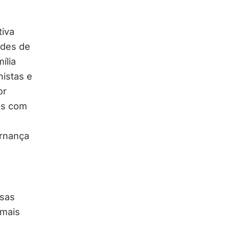
tiva
ades de
ília
nistas e
or
os com
rnança
esas
 mais