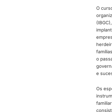
O curs
organiz
(IBGC),
implant
empresá
herdei
famíli
o passa
govern
e suce
Os espe
instru
familia
consis