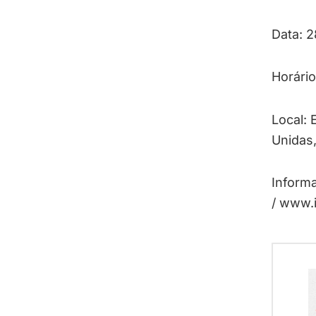
Data: 
Horário
Local: 
Unidas,
Informa
/ www.i