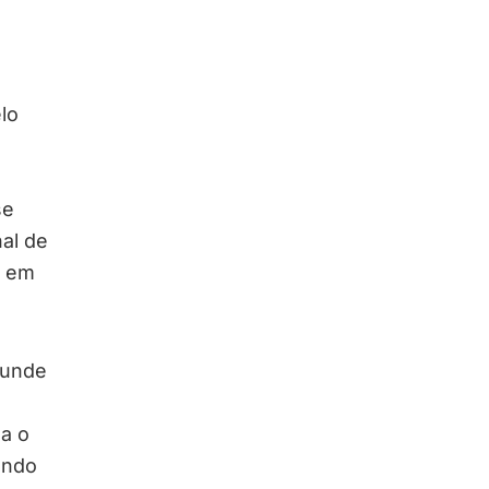
lo
a
se
al de
, em
funde
za o
endo