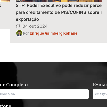
s
STF: Poder Executivo pode reduzir percent
para creditamento de PIS/COFINS sobre rec
exportação
04 out 2024
Por
Enrique Grimberg Kohane
me Completo
E-mai
efone