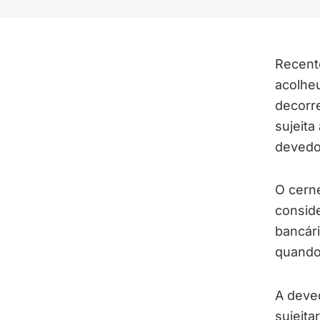
Recente
acolhe
decorr
sujeita
devedo
O cern
conside
bancári
quando 
A deve
sujeita