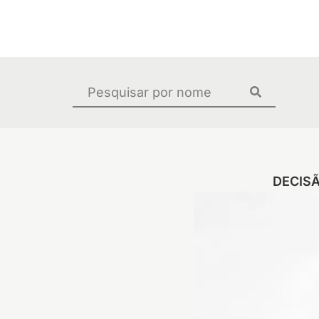
Ir
para
o
conteúdo
Pesquisar
...
DECISÃ