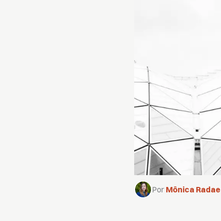
Por
Mônica Radael