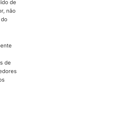
dido de
r, não
 do
mente
es de
redores
os