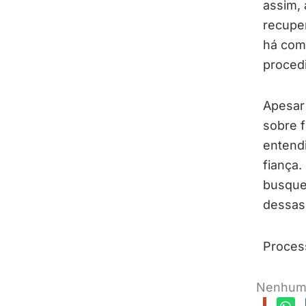
assim, 
recuper
há como
proced
Apesar
sobre f
entendi
fiança.
busque
dessas
Proces
Nenhum 