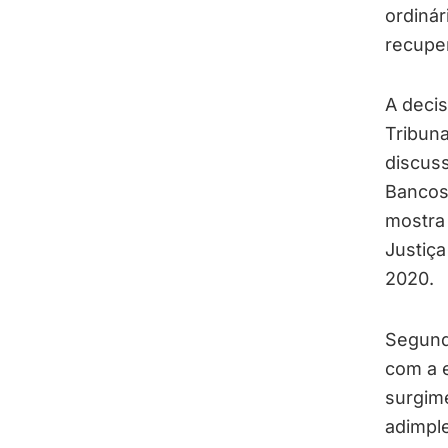
ordiná
recupe
A decis
Tribuna
discus
Bancos 
mostra 
Justiça
2020.
Segundo
com a e
surgime
adimpl