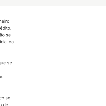
neiro
édito,
não se
cial da
ue se
as
co se
to de