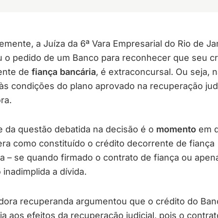
mente, a Juíza da 6ª Vara Empresarial do Rio de Ja
u o pedido de um Banco para reconhecer que seu cr
ente de
fiança bancária
, é extraconcursal. Ou seja, 
 às condições do plano aprovado na recuperação judi
ra.
e da questão debatida na decisão é o
momento
em q
ra como constituído o crédito decorrente de fiança
a – se quando firmado o contrato de fiança ou apen
inadimplida a dívida.
dora recuperanda argumentou que o crédito do Ban
ria aos efeitos da recuperação judicial, pois o contra