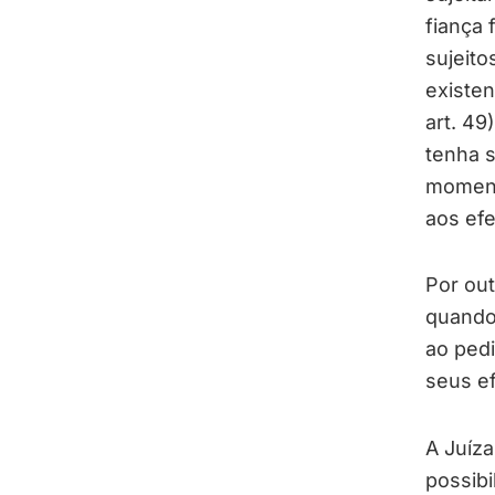
fiança 
sujeito
existen
art. 49
tenha s
momento
aos efe
Por out
quando 
ao pedi
seus ef
A Juíz
possibi