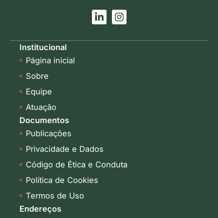
L
I
i
n
n
s
k
t
Institucional
e
a
Página inicial
d
g
i
r
Sobre
n
a
-
m
Equipe
i
Atuação
n
Documentos
Publicações
Privacidade e Dados
Código de Ética e Conduta
Política de Cookies
Termos de Uso
Endereços