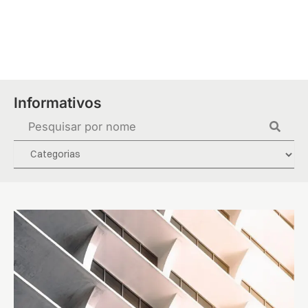
Ir
para
o
conteúdo
Informativos
Pesquisar
...