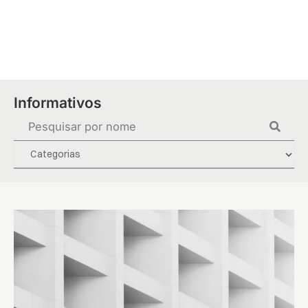
Ir
para
o
conteúdo
Informativos
Pesquisar
...