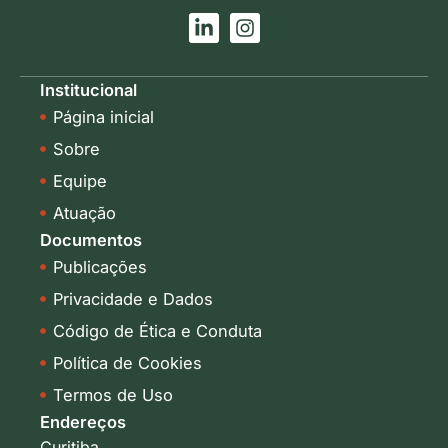
L
I
i
n
n
s
k
t
Institucional
e
a
Página inicial
d
g
i
r
Sobre
n
a
-
m
Equipe
i
Atuação
n
Documentos
Publicações
Privacidade e Dados
Código de Ética e Conduta
Política de Cookies
Termos de Uso
Endereços
Curitiba