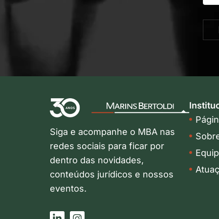
Institu
Página
Siga e acompanhe o MBA nas
Sobr
redes sociais para ficar por
Equi
dentro das novidades,
Atua
conteúdos jurídicos e nossos
eventos.
L
I