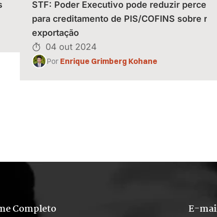
s
STF: Poder Executivo pode reduzir percent
para creditamento de PIS/COFINS sobre rec
exportação
04 out 2024
Por
Enrique Grimberg Kohane
me Completo
E-mai