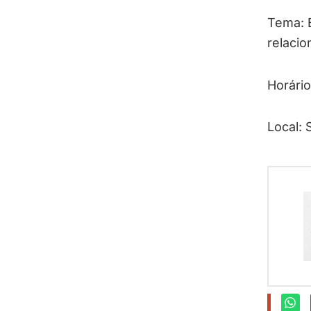
Tema: 
relacio
Horári
Local: 