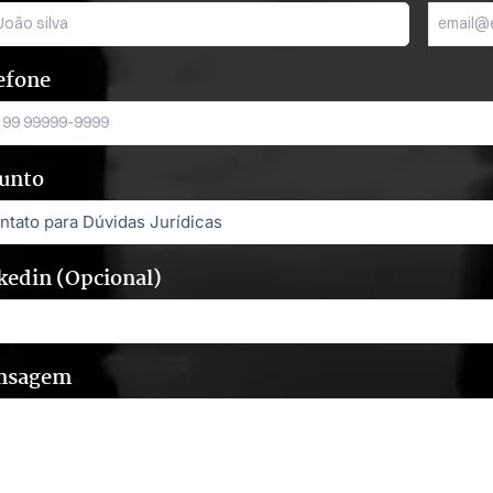
efone
unto
kedin (Opcional)
nsagem