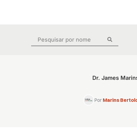
Ir
para
o
conteúdo
Pesquisar
...
Dr. James Mari
Por
Marins Bertold