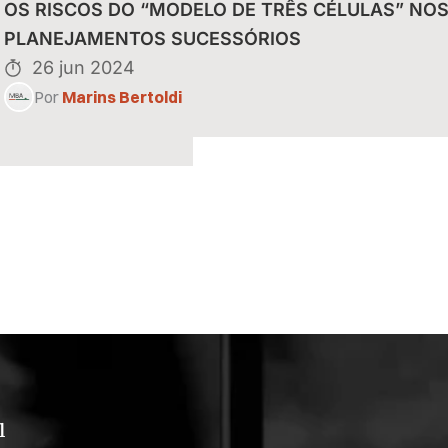
uais do Reintegra
OS RISCOS DO “MODELO DE TRÊS CÉLULAS” NO
eitas de
PLANEJAMENTOS SUCESSÓRIOS
26 jun 2024
Por
Marins Bertoldi
l