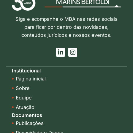
Siga e acompanhe o MBA nas redes sociais
para ficar por dentro das novidades,
conteúdos jurídicos e nossos eventos.
L
I
i
n
n
s
k
t
Institucional
e
a
Página inicial
d
g
i
r
Sobre
n
a
-
m
Equipe
i
Atuação
n
Documentos
Publicações
Privacidade e Dados