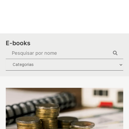
Ir
para
o
conteúdo
E-books
Pesquisar
...