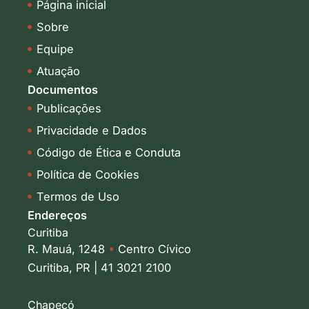
Página inicial
d
g
i
r
Sobre
n
a
-
m
Equipe
i
Atuação
n
Documentos
Publicações
Privacidade e Dados
Código de Ética e Conduta
Política de Cookies
Termos de Uso
Endereços
Curitiba
R. Mauá, 1248
•
Centro Cívico
Curitiba, PR | 41 3021 2100
Chapecó