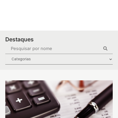
Ir
para
o
conteúdo
Destaques
Pesquisar
...