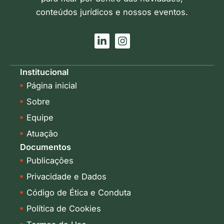
conteúdos jurídicos e nossos eventos.
L
I
i
n
n
s
k
t
Institucional
e
a
Página inicial
d
g
i
r
Sobre
n
a
-
m
Equipe
i
Atuação
n
Documentos
Publicações
Privacidade e Dados
Código de Ética e Conduta
Política de Cookies