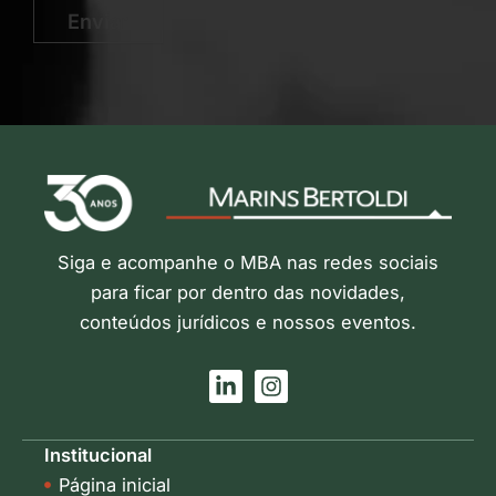
Enviar
Siga e acompanhe o MBA nas redes sociais
para ficar por dentro das novidades,
conteúdos jurídicos e nossos eventos.
L
I
i
n
n
s
k
t
Institucional
e
a
Página inicial
d
g