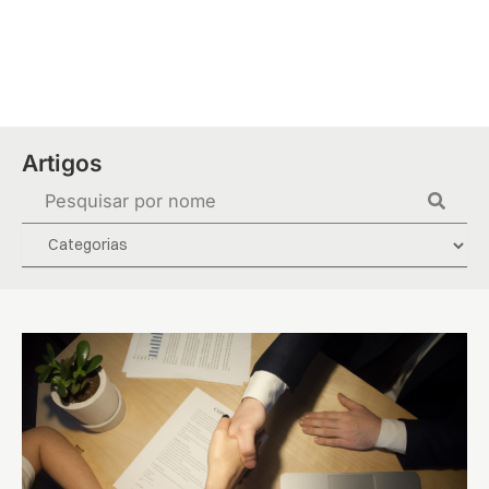
Ir
para
o
conteúdo
Artigos
Pesquisar
...