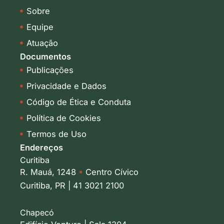
i
r
Sobre
n
a
-
m
Equipe
i
Atuação
n
Documentos
Publicações
Privacidade e Dados
Código de Ética e Conduta
Política de Cookies
Termos de Uso
Endereços
Curitiba
R. Mauá, 1248
•
Centro Cívico
Curitiba, PR | 41 3021 2100
Chapecó