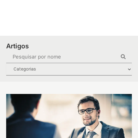
Ir
para
o
conteúdo
Artigos
Pesquisar
...