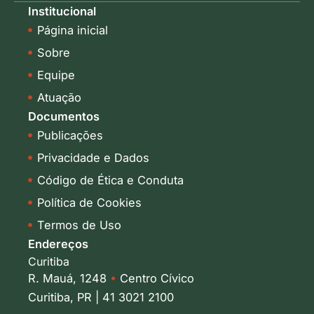
k
t
Institucional
e
a
Página inicial
d
g
i
r
Sobre
n
a
-
m
Equipe
i
Atuação
n
Documentos
Publicações
Privacidade e Dados
Código de Ética e Conduta
Política de Cookies
Termos de Uso
Endereços
Curitiba
R. Mauá, 1248
•
Centro Cívico
Curitiba, PR | 41 3021 2100