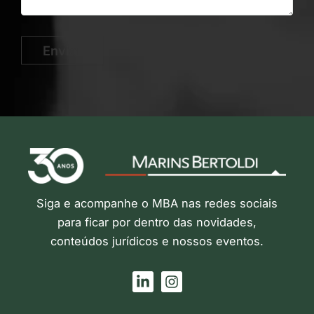
Enviar
Siga e acompanhe o MBA nas redes sociais
para ficar por dentro das novidades,
conteúdos jurídicos e nossos eventos.
L
I
i
n
n
s