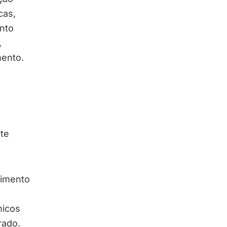
cas,
ento
,
mento.
nte
vimento
micos
erado.