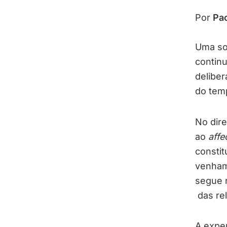
Por
Pao
Uma so
continu
deliber
do tem
No dire
ao
affe
constit
venham 
segue r
das re
A exper