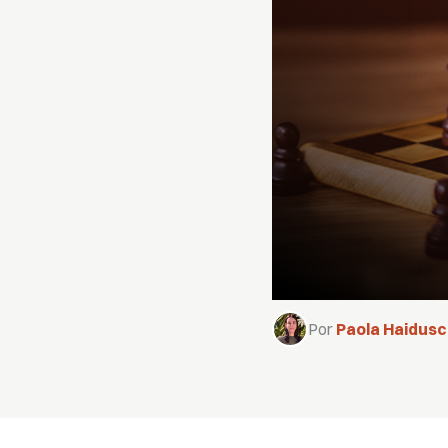
Por
Paola Haidusc