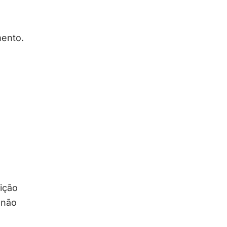
mento.
nição
 não