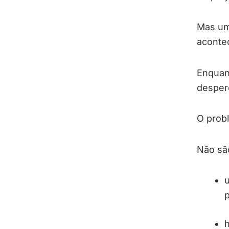
Mas um
aconte
Enquant
desper
O prob
Não sã
u
p
h