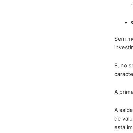
r
s
Sem me
investi
E, no s
caracte
A prime
A saída
de valu
está i