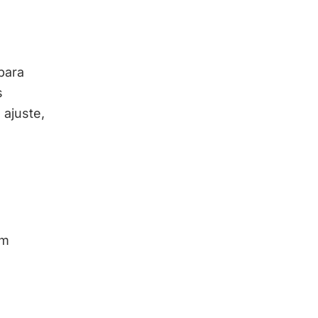
para
s
 ajuste,
em