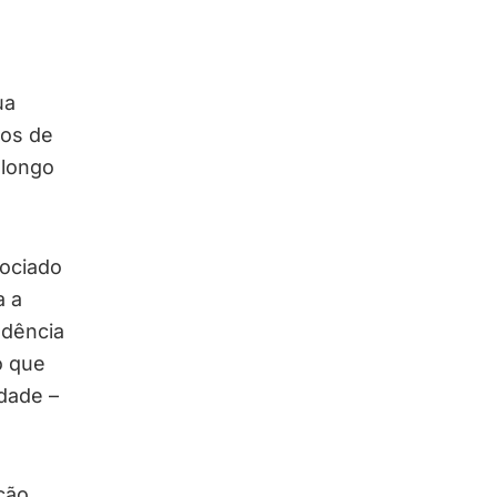
ua
ios de
 longo
sociado
a a
udência
o que
idade –
ção