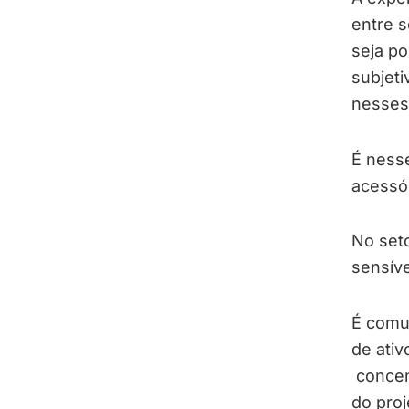
entre s
seja po
subjeti
nesses 
É nesse
acessór
No seto
sensíve
É comu
de ati
concen
do proj