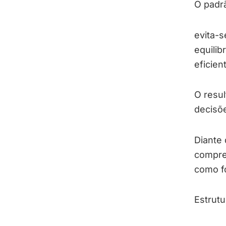
O padrã
evita-s
equilib
eficien
O resul
decisõe
Diante 
compre
como f
Estrut