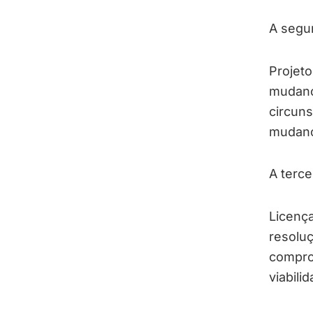
A segu
Projeto
mudança
circuns
mudanç
A terce
Licença
resoluç
comprom
viabil