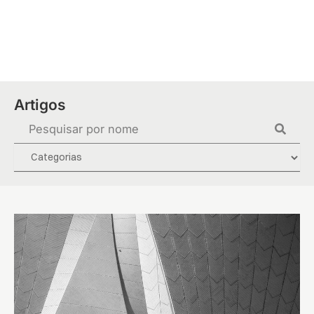
Ir
para
o
conteúdo
Artigos
Pesquisar
...