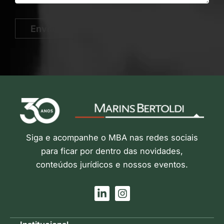
Enviar
Siga e acompanhe o MBA nas redes sociais
para ficar por dentro das novidades,
conteúdos jurídicos e nossos eventos.
L
I
i
n
n
s
k
t