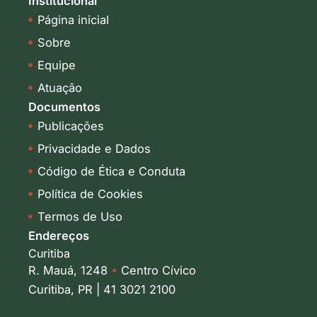
Institucional
e
a
Página inicial
d
g
i
r
Sobre
n
a
-
m
Equipe
i
Atuação
n
Documentos
Publicações
Privacidade e Dados
Código de Ética e Conduta
Política de Cookies
Termos de Uso
Endereços
Curitiba
R. Mauá, 1248
•
Centro Cívico
Curitiba, PR | 41 3021 2100