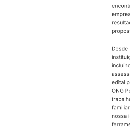
encont
empres
resulta
propost
Desde 
institu
inclui
assesso
edital 
ONG Po
trabal
familia
nossa i
ferrame