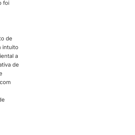
 foi
to de
intuito
ental a
ativa de
e
s com
de