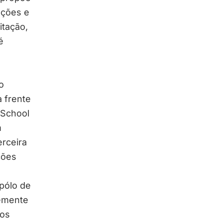
ações e
itação,
é
o
 frente
 School
m
erceira
ções
pólo de
temente
ios