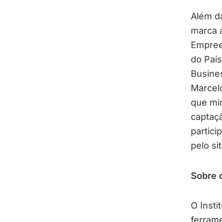
Além d
marca 
Empree
do País
Busine
Marcelo
que min
captaç
partici
pelo sit
Sobre o
O Inst
ferram