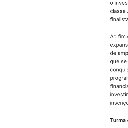
o inves
classe 
finalis
Ao fim 
expans
de ampl
que se 
conquis
program
financi
investi
inscriç
Turma 