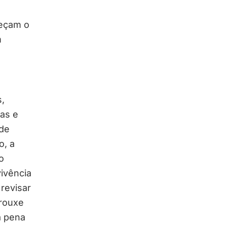
eçam o
m
s,
as e
 de
o, a
o
ivência
 revisar
trouxe
a pena