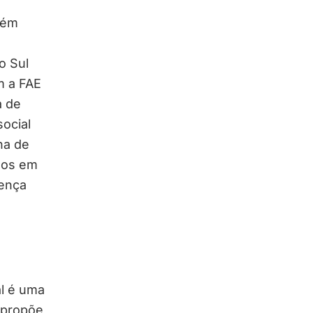
bém
o Sul
m a FAE
a de
social
na de
dos em
sença
l é uma
 propõe