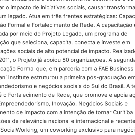
ar o impacto de iniciativas sociais, causar transform
um legado. Atua em três frentes estratégicas: Capac
ão Formal e Fortalecimento de Rede. A capacitação 
ada por meio do Projeto Legado, um programa de
ção que seleciona, capacita, conecta e investe em
ações sociais de alto potencial de impacto. Realizad
011, o Projeto já apoiou 80 organizações. A segunda
ucação Formal que, em parceria com a FAE Business
ni Institute estruturou a primeira pós-graduação e
dedorismo e negócios sociais do Sul do Brasil. A t
é o Fortalecimento de Rede, que promove e apoia a
Empreendedorismo, Inovação, Negócios Sociais e
mento de Impacto com a intenção de tornar Curitiba 
ões de relevância nacional e internacional e recen
 SocialWorking, um coworking exclusivo para negóc