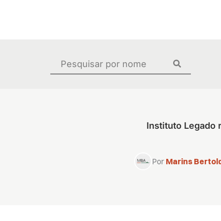
Ir
para
o
conteúdo
Pesquisar
...
Instituto Legado
Por
Marins Bertold