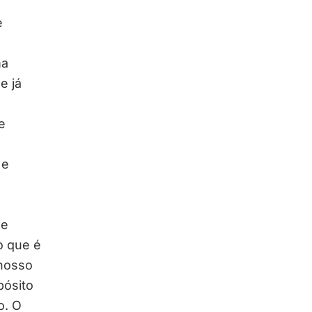
e
ma
e já
e
e
 e
ue
o que é
 nosso
pósito
o. O