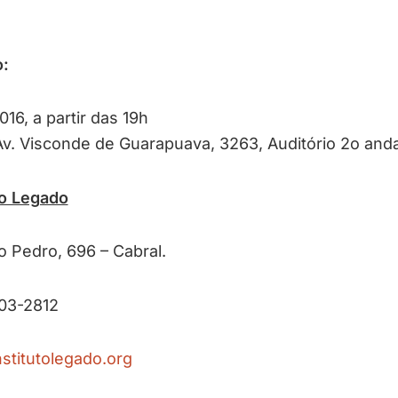
.
o:
016, a partir das 19h
Av. Visconde de Guarapuava, 3263, Auditório 2o anda
to Legado
 Pedro, 696 – Cabral.
503-2812
institutolegado.org