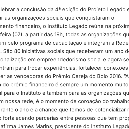
lebrar a conclusão da 4ª edição do Projeto Legado 
r as organizações sociais que conquistaram o
mento financeiro, o Instituto Legado reúne na próxi
feira (07), a partir das 19h, todas as organizações qu
am pelo programa de capacitação e integram a Rede
 São 80 iniciativas sociais que receberam um ano d
sionalização em empreendedorismo social e agora s
tram para trocar experiências, fortalecer conexões
er as vencedoras do Prêmio Cereja do Bolo 2016. “A
a do prêmio financeiro é sempre um momento muito
l para o Instituto e também para as organizações q
am nossa rede, é o momento de coroação do trabalh
urante o ano e a chance que temos de potencializar
 fortalecendo parcerias entre pessoas que tem pro
, afirma James Marins, presidente do Instituto Legad