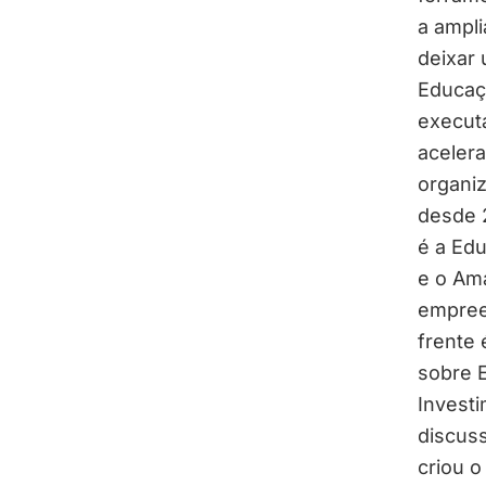
a ampli
deixar 
Educaç
execut
acelera
organiz
desde 2
é a Ed
e o Ama
empreen
frente 
sobre 
Investi
discuss
criou o