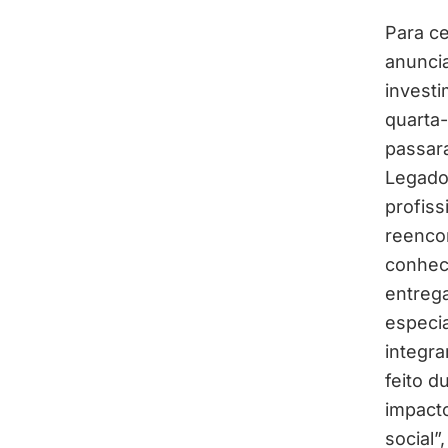
Para ce
anuncia
investi
quarta-
passar
Legado.
profis
reencon
conhec
entreg
especia
integr
feito d
impacto
social”