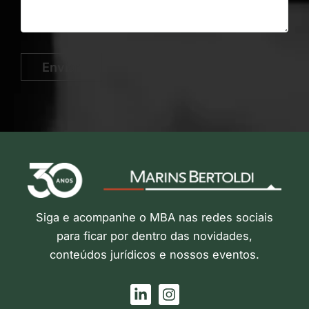
Enviar
Siga e acompanhe o MBA nas redes sociais
para ficar por dentro das novidades,
conteúdos jurídicos e nossos eventos.
L
I
i
n