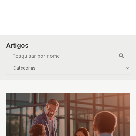
Ir
para
o
conteúdo
Artigos
Pesquisar
...