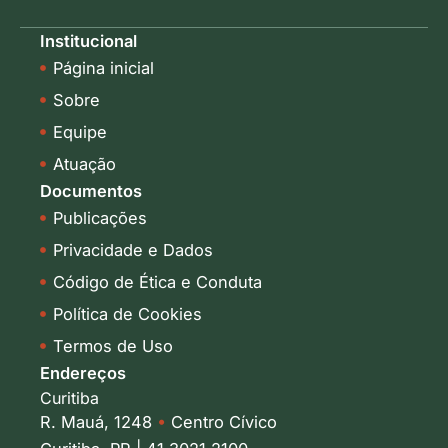
n
s
k
t
Institucional
e
a
Página inicial
d
g
i
r
Sobre
n
a
-
m
Equipe
i
Atuação
n
Documentos
Publicações
Privacidade e Dados
Código de Ética e Conduta
Política de Cookies
Termos de Uso
Endereços
Curitiba
R. Mauá, 1248
•
Centro Cívico