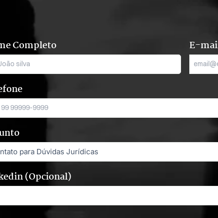
me Completo
E-mai
efone
unto
kedin (Opcional)