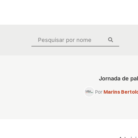
Ir
para
o
conteúdo
Pesquisar
...
Jornada de pal
Por
Marins Bertold