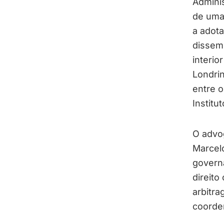
Adminis
de uma
a adota
dissem
interio
Londrin
entre o
Institu
O advo
Marcelo
governa
direito
arbitra
coorde