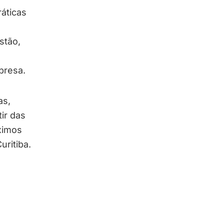
áticas
stão,
presa.
as,
ir das
ximos
ritiba.