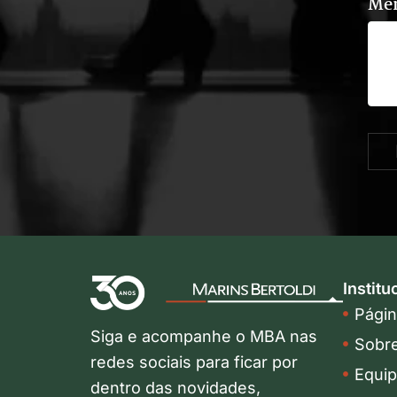
Me
Institu
Página
Siga e acompanhe o MBA nas
Sobr
redes sociais para ficar por
Equi
dentro das novidades,