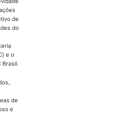
evidade
rações
tivo de
ades do
ceria
C) e o
Brasil.
dos,
reas de
ioso e