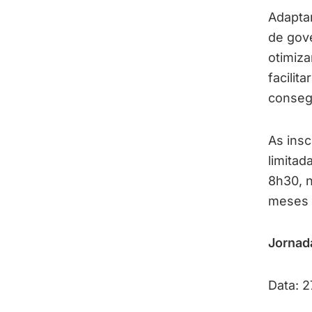
Adapta
de gov
otimiza
facilit
consegu
As insc
limitad
8h30, 
meses n
Jornad
Data: 2