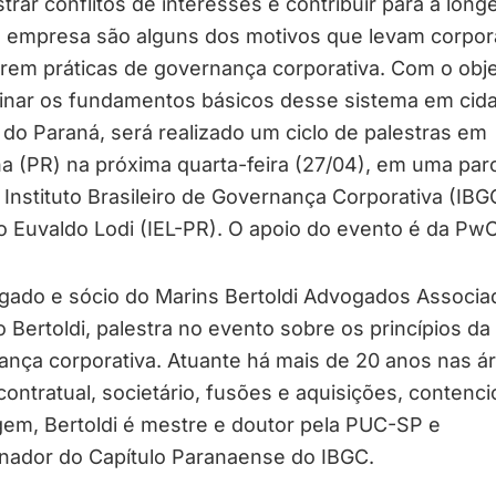
trar conflitos de interesses e contribuir para a long
 empresa são alguns dos motivos que levam corpo
rem práticas de governança corporativa. Com o obje
inar os fundamentos básicos desse sistema em cid
r do Paraná, será realizado um ciclo de palestras em
a (PR) na próxima quarta-feira (27/04), em uma par
 Instituto Brasileiro de Governança Corporativa (IBG
to Euvaldo Lodi (IEL-PR). O apoio do evento é da PwC 
gado e sócio do Marins Bertoldi Advogados Associa
 Bertoldi, palestra no evento sobre os princípios da
nça corporativa. Atuante há mais de 20 anos nas á
 contratual, societário, fusões e aquisições, contenc
gem, Bertoldi é mestre e doutor pela PUC-SP e
nador do Capítulo Paranaense do IBGC.