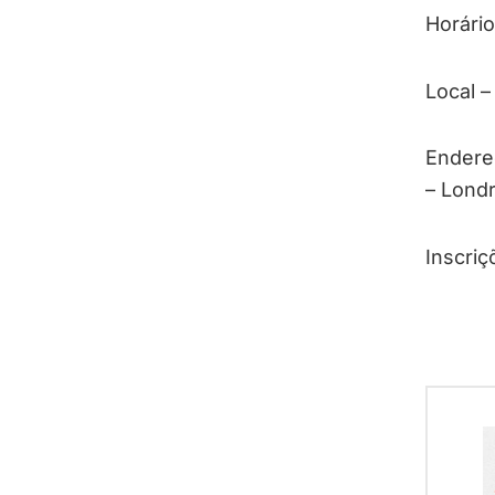
Horário
Local –
Endereç
– Londr
Inscriç