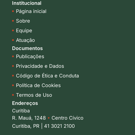
k
t
Institucional
e
a
Página inicial
d
g
i
r
Sobre
n
a
-
m
Equipe
i
Atuação
n
Documentos
Publicações
Privacidade e Dados
Código de Ética e Conduta
Política de Cookies
Termos de Uso
Endereços
Curitiba
R. Mauá, 1248
•
Centro Cívico
Curitiba, PR | 41 3021 2100