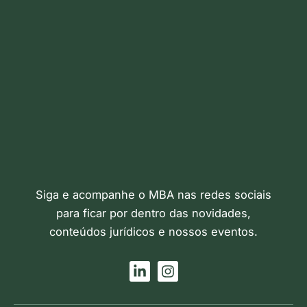
Siga e acompanhe o MBA nas redes sociais
para ficar por dentro das novidades,
conteúdos jurídicos e nossos eventos.
L
I
i
n
n
s