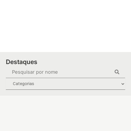
Ir
para
o
conteúdo
Destaques
Pesquisar
...