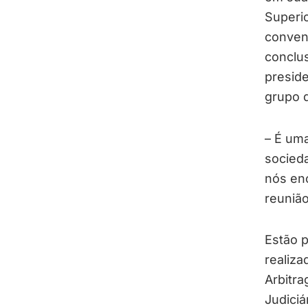
Superio
conven
conclus
presid
grupo d
– É uma
socied
nós enc
reuniã
Estão p
realiza
Arbitr
Judiciá