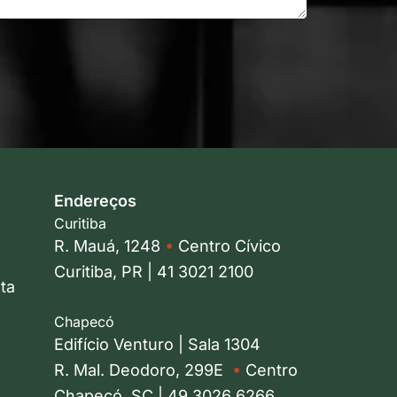
Endereços
Curitiba
R. Mauá, 1248
•
Centro Cívico
Curitiba, PR | 41 3021 2100
ta
Chapecó
Edifício Venturo | Sala 1304
R. Mal. Deodoro, 299E
•
Centro
Chapecó, SC | 49 3026 6266