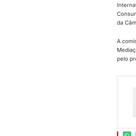
Interna
Consumi
da Câma
A comis
Mediaçã
pelo pr