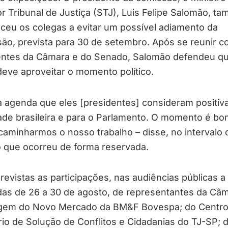
r Tribunal de Justiça (STJ), Luis Felipe Salomão, t
ceu os colegas a evitar um possível adiamento da
ão, prevista para 30 de setembro. Após se reunir c
entes da Câmara e do Senado, Salomão defendeu q
eve aproveitar o momento político.
 agenda que eles [presidentes] consideram positiva
ade brasileira e para o Parlamento. O momento é bo
aminharmos o nosso trabalho – disse, no intervalo 
o que ocorreu de forma reservada.
revistas as participações, nas audiências públicas 
das de 26 a 30 de agosto, de representantes da Câ
agem do Novo Mercado da BM&F Bovespa; do Centr
rio de Solução de Conflitos e Cidadanias do TJ-SP; 