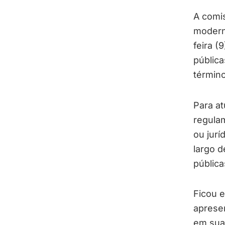
A comis
moderni
feira (
pública
término
Para at
regulam
ou jurí
largo d
pública
Ficou e
apresen
em suas