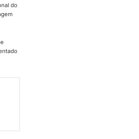
onal do
ragem
 e
sentado