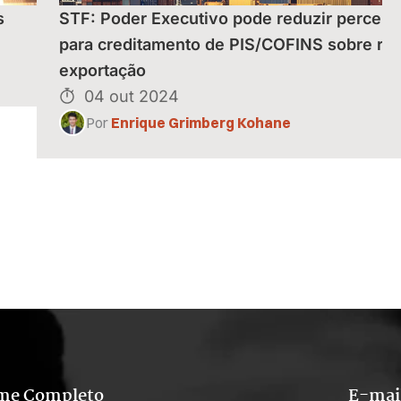
s
STF: Poder Executivo pode reduzir percent
para creditamento de PIS/COFINS sobre rec
exportação
04 out 2024
Por
Enrique Grimberg Kohane
me Completo
E-mai