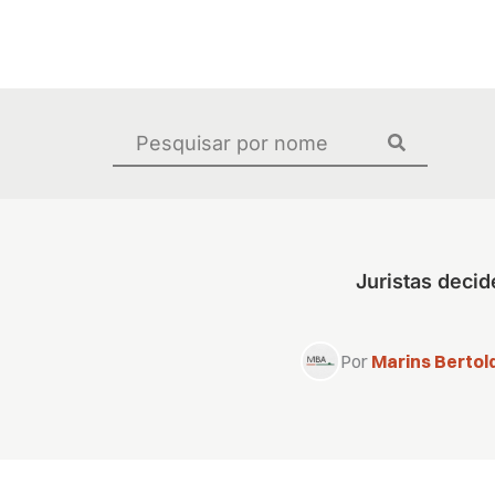
Ir
para
o
conteúdo
Pesquisar
...
Juristas deci
Por
Marins Bertold