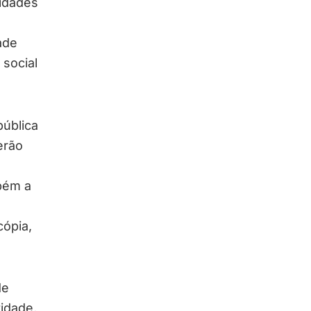
lidades
ade
 social
ública
erão
bém a
cópia,
de
idade,