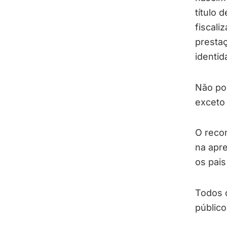
título 
fiscali
prestaç
identid
Não pod
exceto 
O reco
na apr
os pai
Todos o
público