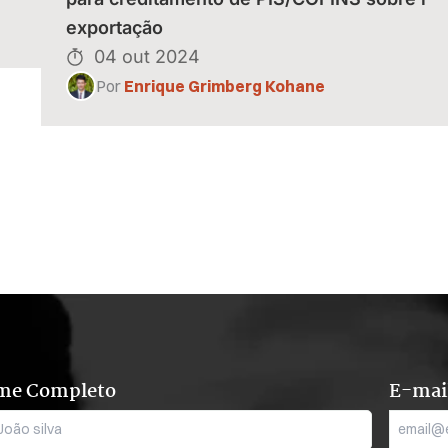
exportação
04 out 2024
Por
Enrique Grimberg Kohane
me Completo
E-mai