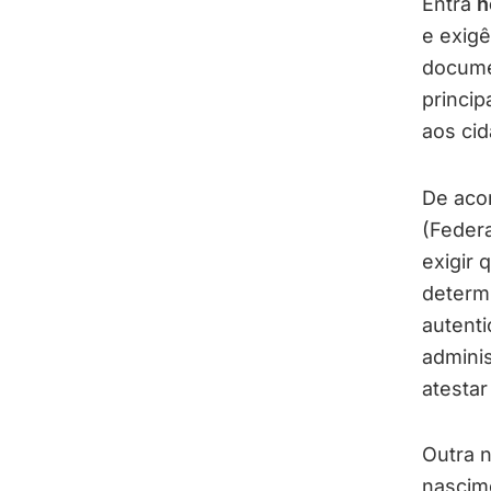
Entra
h
e exigê
docume
princip
aos cid
De aco
(Federa
exigir 
determ
autent
adminis
atestar
Outra n
nascime