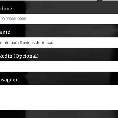
efone
unto
kedin (Opcional)
nsagem