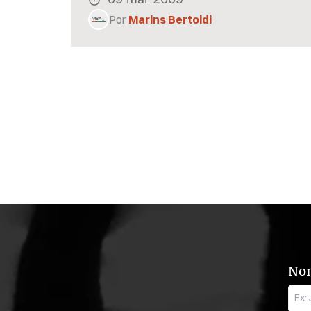
Por
Marins Bertoldi
No