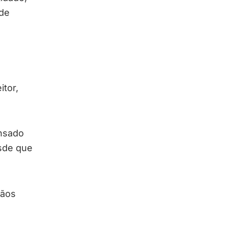
 de
itor,
nsado
sde que
gãos