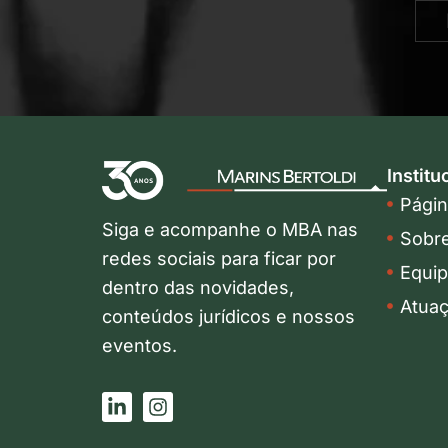
Institu
Página
Siga e acompanhe o MBA nas
Sobr
redes sociais para ficar por
Equi
dentro das novidades,
Atua
conteúdos jurídicos e nossos
eventos.
L
I
i
n
n
s