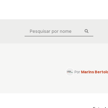
Ir
para
o
conteúdo
Pesquisar
...
Por
Marins Bertold