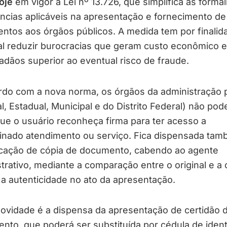
oje
em vigor a Lei nº 13.726, que simplifica as forma
ncias aplicáveis na apresentação e fornecimento de
ntos aos órgãos públicos. A medida tem por finalid
al reduzir burocracias que geram custo econômico e
adãos superior ao eventual risco de fraude.
rdo com a nova norma, os órgãos da administração p
l, Estadual, Municipal e do Distrito Federal) não pod
que o usuário reconheça firma para ter acesso a
inado atendimento ou serviço. Fica dispensada tam
icação de cópia de documento, cabendo ao agente
trativo, mediante a comparação entre o original e a 
 a autenticidade no ato da apresentação.
ovidade é a dispensa da apresentação de certidão 
nto, que poderá ser substituída por cédula de ident