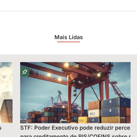
Mais Lidas
s
STF: Poder Executivo pode reduzir percent
para creditamento de PIS/COFINS sobre rec