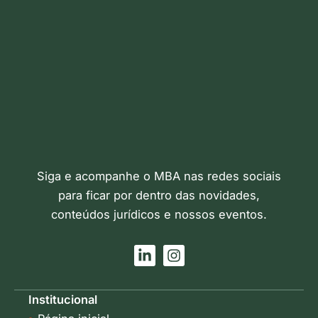
Siga e acompanhe o MBA nas redes sociais
para ficar por dentro das novidades,
conteúdos jurídicos e nossos eventos.
L
I
i
n
n
s
k
t
Institucional
e
a