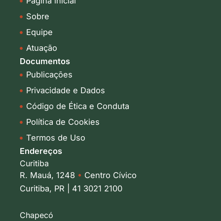
Página inicial
d
g
i
r
Sobre
n
a
-
m
Equipe
i
Atuação
n
Documentos
Publicações
Privacidade e Dados
Código de Ética e Conduta
Política de Cookies
Termos de Uso
Endereços
Curitiba
R. Mauá, 1248
•
Centro Cívico
Curitiba, PR | 41 3021 2100
Chapecó