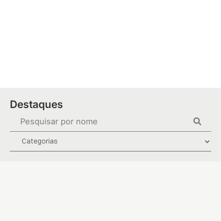
Ir
para
o
conteúdo
Destaques
Pesquisar
...