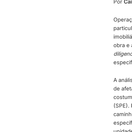
Por
Ca
Operaç
particu
imobili
obra e 
diligen
especif
A análi
de afe
costum
(SPE). 
caminho
especí
unidade