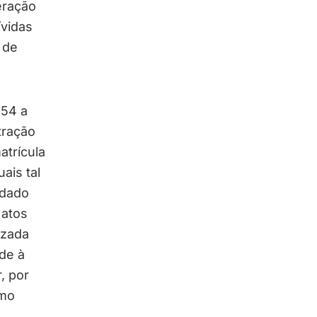
eração
ívidas
 de
 54 a
tração
atrícula
ais tal
idado
 atos
izada
de à
, por
omo