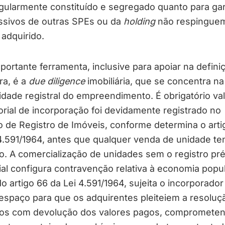
gularmente constituído e segregado quanto para gar
ssivos de outras SPEs ou da
holding
não respingue
 adquirido.
ortante ferramenta, inclusive para apoiar na defini
ra, é a
due diligence
imobiliária, que se concentra na
idade registral do empreendimento. É obrigatório val
ial de incorporação foi devidamente registrado no
o de Registro de Imóveis, conforme determina o arti
4.591/1964, antes que qualquer venda de unidade te
o. A comercialização de unidades sem o registro pré
l configura contravenção relativa à economia popul
o artigo 66 da Lei 4.591/1964, sujeita o incorporador
espaço para que os adquirentes pleiteiem a resoluç
tos com devolução dos valores pagos, compromete