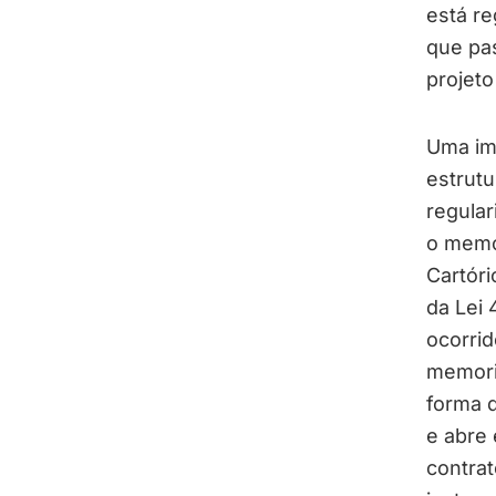
está re
que pa
projeto
Uma imp
estrutu
regular
o memor
Cartóri
da Lei 
ocorrid
memoria
forma d
e abre 
contra