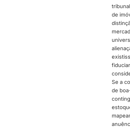
tribuna
de imóv
distin
mercad
univers
alienaç
existis
fiducia
consid
Se a c
de boa-
conting
estoque
mapeam
anuênc