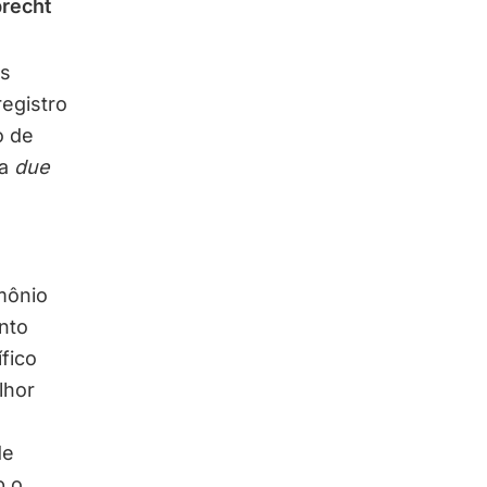
recht
as
registro
o de
 a
due
imônio
nto
fico
lhor
de
b o