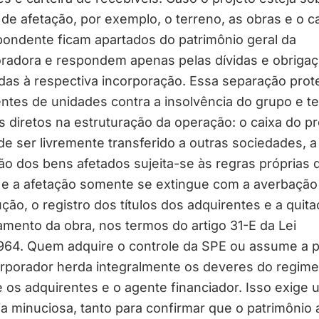
de afetação, por exemplo, o terreno, as obras e o c
ondente ficam apartados do patrimônio geral da
oradora e respondem apenas pelas dívidas e obriga
das à respectiva incorporação. Essa separação prot
ntes de unidades contra a insolvência do grupo e t
s diretos na estruturação da operação: o caixa do pr
e ser livremente transferido a outras sociedades, a
ão dos bens afetados sujeita-se às regras próprias 
 e a afetação somente se extingue com a averbação
ção, o registro dos títulos dos adquirentes e a quit
amento da obra, nos termos do artigo 31-E da Lei
1964. Quem adquire o controle da SPE ou assume a 
orporador herda integralmente os deveres do regime
 os adquirentes e o agente financiador. Isso exige
ia minuciosa, tanto para confirmar que o patrimônio 