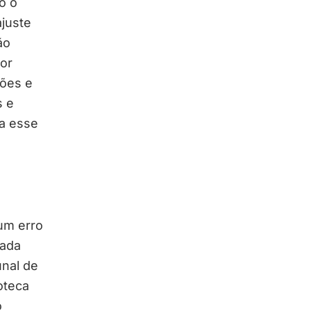
o o
juste
ão
por
ções e
s e
a esse
um erro
cada
unal de
oteca
o