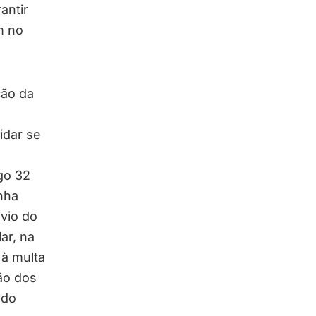
antir
m no
ção da
idar se
go 32
nha
vio do
ar, na
 à multa
ão dos
ndo