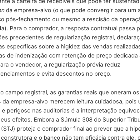
nte a carteira de recebíveis que pode ter sustentad
on
da empresa-alvo (o que pode convergir para um a
ço pós-fechamento ou mesmo a rescisão da operaç
da). Para o comprador, a resposta contratual passa 
es precedentes de regularização registral, declara
as específicas sobre a higidez das vendas realizada
las de indenização com retenção de preço dedicada 
Para o vendedor, a regularização prévia reduz
genciamentos e evita descontos no preço.
o campo registral, as garantias reais que oneram os
s da empresa-alvo merecem leitura cuidadosa, pois 
 perigoso nas auditorias é a interpretação equivo
eus efeitos. Embora a Súmula 308 do Superior Trib
 (STJ) proteja o comprador final ao prever que a hip
 construtora e o banco não tem eficácia contra ele, 