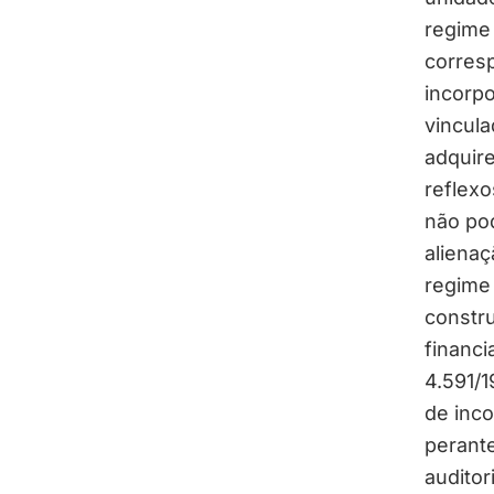
regime 
corresp
incorp
vincula
adquire
reflexo
não pod
alienaç
regime
constru
financi
4.591/
de inc
perante
auditor