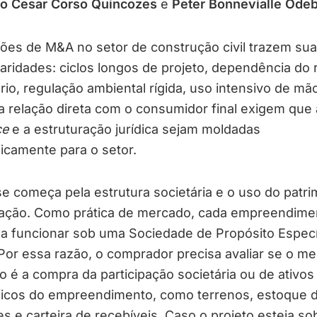
io Cesar Corso Quincozes
e
Peter Bonnevialle Odeb
ões de M&A no setor de construção civil trazem su
laridades: ciclos longos de projeto, dependência do 
ário, regulação ambiental rígida, uso intensivo de mã
a relação direta com o consumidor final exigem que
ce
e a estruturação jurídica sejam moldadas
icamente para o setor.
se começa pela estrutura societária e o uso do patr
tação. Como prática de mercado, cada empreendime
a funcionar sob uma Sociedade de Propósito Especí
Por essa razão, o comprador precisa avaliar se o me
 é a compra da participação societária ou de ativos
ficos do empreendimento, como terrenos, estoque 
s e carteira de recebíveis. Caso o projeto esteja so