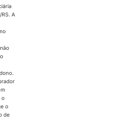
iária
/RS. A
omo
 não
do
 dono.
prador
 um
 o
ge o
o de