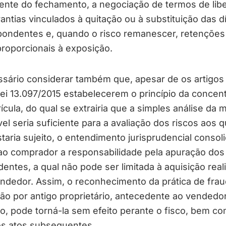
ente do fechamento, a negociação de termos de lib
antias vinculados à quitação ou à substituição das d
pondentes e, quando o risco remanescer, retenções
roporcionais à exposição.
sário considerar também que, apesar de os artigos
ei 13.097/2015 estabelecerem o princípio da concen
ícula, do qual se extrairia que a simples análise da m
el seria suficiente para a avaliação dos riscos aos qu
staria sujeito, o entendimento jurisprudencial consol
 ao comprador a responsabilidade pela apuração dos
entes, a qual não pode ser limitada à aquisição real
ndedor. Assim, o reconhecimento da prática de frau
o por antigo proprietário, antecedente ao vendedor
, pode torná-la sem efeito perante o fisco, bem c
os atos subsequentes.