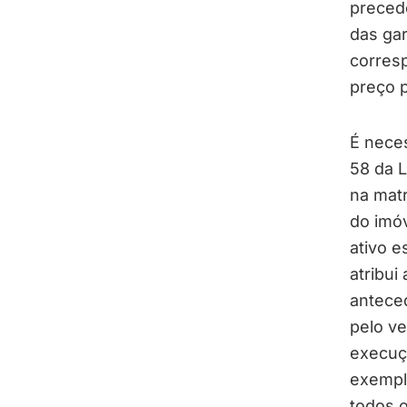
preced
das gar
corres
preço p
É neces
58 da L
na matr
do imóv
ativo e
atribui
anteced
pelo ve
execuçã
exemplo
todos 