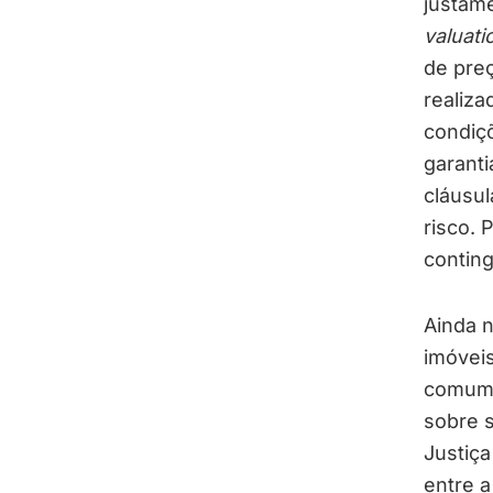
justame
valuati
de pre
realiza
condiçõ
garanti
cláusu
risco. 
contin
Ainda n
imóvei
comum e
sobre s
Justiça
entre a