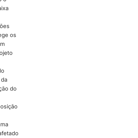
aixa
ções
ege os
em
ojeto
do
 da
ação do
posição
 uma
afetado