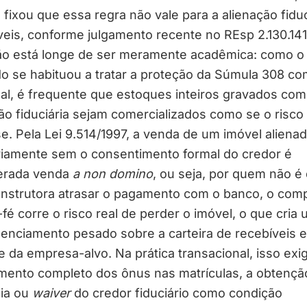
l fixou que essa regra não vale para a alienação fiduc
eis, conforme julgamento recente no REsp 2.130.141
ção está longe de ser meramente acadêmica: como o
o se habituou a tratar a proteção da Súmula 308 c
al, é frequente que estoques inteiros gravados com
ão fiduciária sejam comercializados como se o risco
se. Pela Lei 9.514/1997, a venda de um imóvel aliena
riamente sem o consentimento formal do credor é
erada venda
a non domino
, ou seja, por quem não é
onstrutora atrasar o pagamento com o banco, o com
fé corre o risco real de perder o imóvel, o que cria
enciamento pesado sobre a carteira de recebíveis e
 da empresa-alvo. Na prática transacional, isso exi
ento completo dos ônus nas matrículas, a obtençã
ia ou
waiver
do credor fiduciário como condição