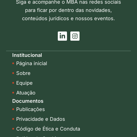
Siga e acompanhe o MBA nas redes sociais
para ficar por dentro das novidades,
conteúdos jurídicos e nossos eventos.
L
I
i
n
n
s
k
t
Institucional
e
a
Página inicial
d
g
i
r
Sobre
n
a
-
m
Equipe
i
Atuação
n
Documentos
Publicações
Privacidade e Dados
Código de Ética e Conduta