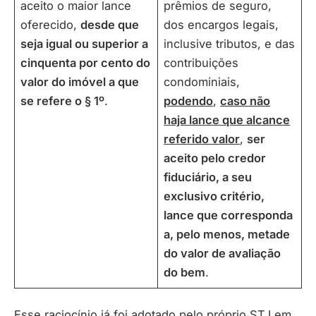
aceito o maior lance
prêmios de seguro,
oferecido,
desde que
dos encargos legais,
seja igual ou superior a
inclusive tributos, e das
cinquenta por cento do
contribuições
valor do imóvel a que
condominiais,
se refere o § 1º
.
podendo
,
caso não
haja lance que alcance
referido valor
,
ser
aceito pelo credor
fiduciário, a seu
exclusivo critério,
lance que corresponda
a, pelo menos, metade
do valor de avaliação
do bem
.
Esse raciocínio já foi adotado pelo próprio STJ em