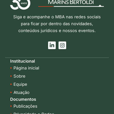
Siga e acompanhe o MBA nas redes sociais
para ficar por dentro das novidades,
conteúdos jurídicos e nossos eventos.
L
I
i
n
n
s
k
t
Institucional
e
a
Página inicial
d
g
i
r
Sobre
n
a
-
m
Equipe
i
Atuação
n
Documentos
Publicações