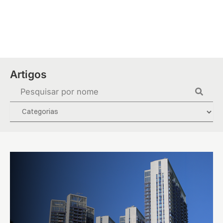
Ir
para
o
conteúdo
Artigos
Pesquisar
...