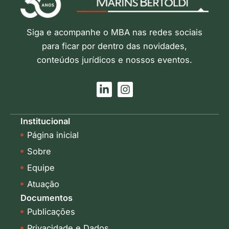
Siga e acompanhe o MBA nas redes sociais
para ficar por dentro das novidades,
conteúdos jurídicos e nossos eventos.
L
I
i
n
n
s
k
t
Institucional
e
a
Página inicial
d
g
i
r
Sobre
n
a
-
m
Equipe
i
Atuação
n
Documentos
Publicações
Privacidade e Dados