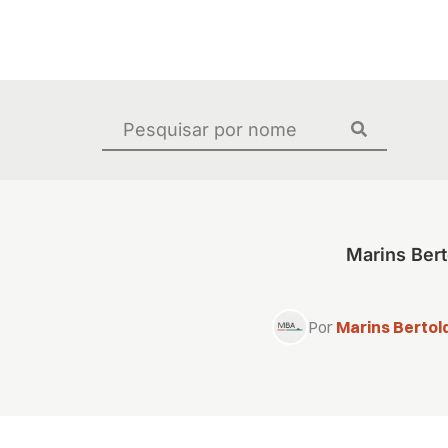
Ir
para
o
conteúdo
Pesquisar
...
Marins Bert
Por
Marins Bertold