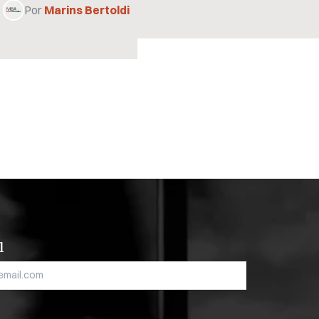
Por
Marins Bertoldi
l