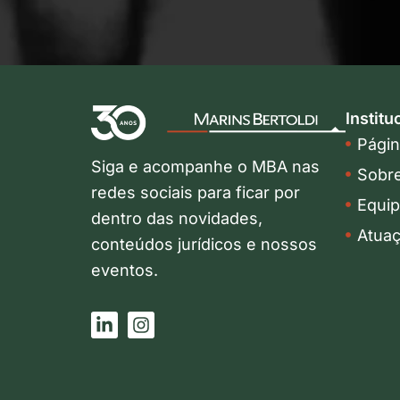
Institu
Página
Siga e acompanhe o MBA nas
Sobr
redes sociais para ficar por
Equi
dentro das novidades,
Atua
conteúdos jurídicos e nossos
eventos.
L
I
i
n
n
s
k
t
e
a