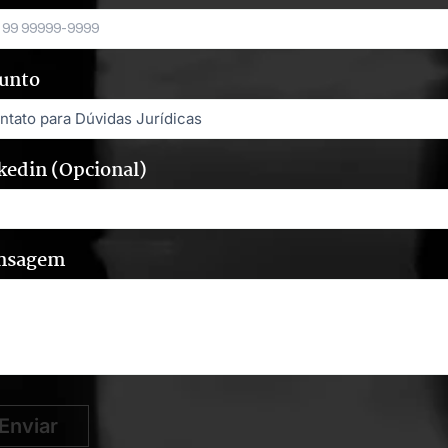
unto
kedin (Opcional)
nsagem
Enviar