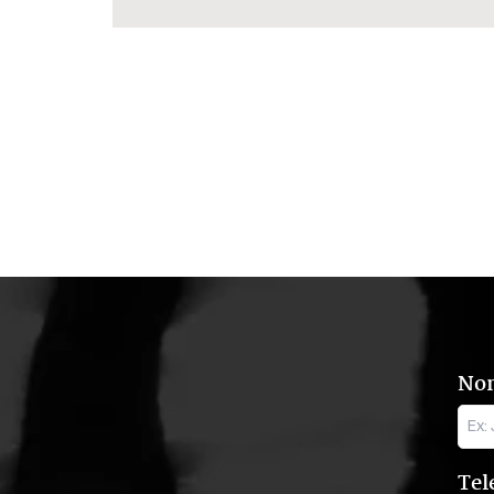
No
Tel