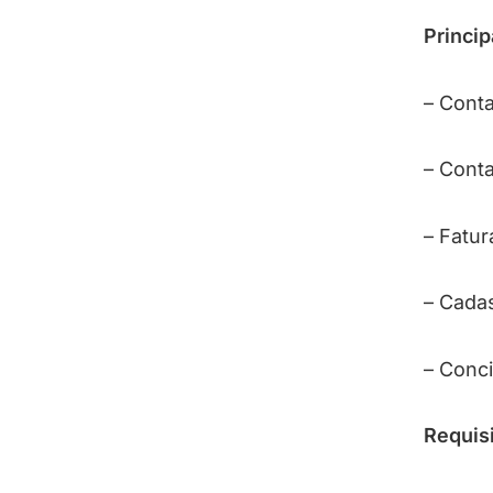
Princip
– Conta
– Conta
– Fatu
– Cadas
– Conci
Requisi