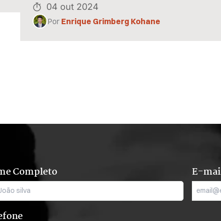
04 out 2024
Por
Enrique Grimberg Kohane
me Completo
E-mai
efone