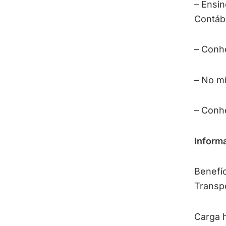
– Ensin
Contáb
– Conh
– No mí
– Conh
Informa
Benefíc
Transp
Carga h