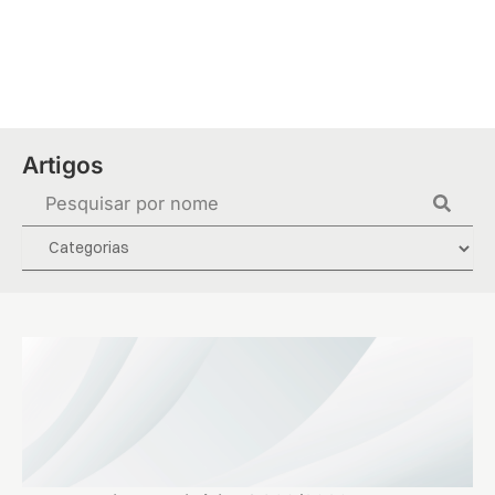
Ir
para
o
conteúdo
Artigos
Pesquisar
...