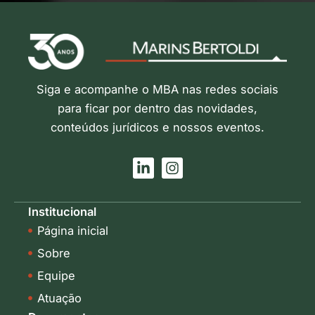
Siga e acompanhe o MBA nas redes sociais
para ficar por dentro das novidades,
conteúdos jurídicos e nossos eventos.
L
I
i
n
n
s
k
t
Institucional
e
a
Página inicial
d
g
i
r
Sobre
n
a
-
m
Equipe
i
Atuação
n