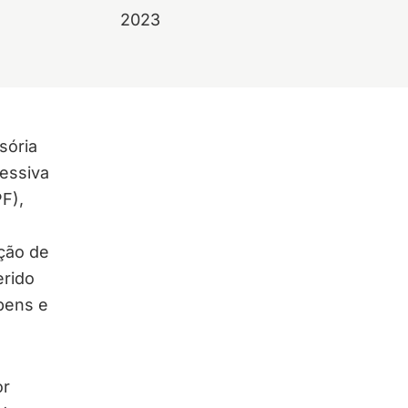
2023
sória
ressiva
F),
ação de
erido
bens e
or