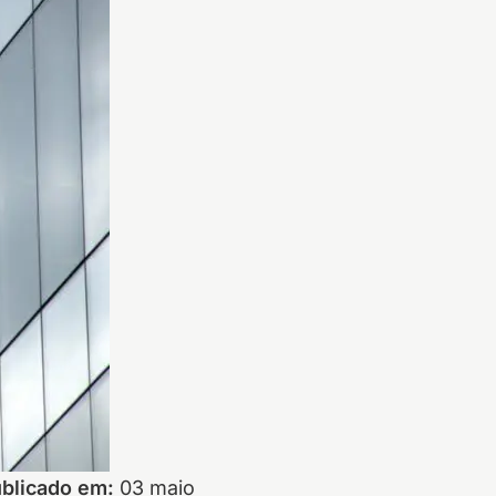
blicado em:
03 maio