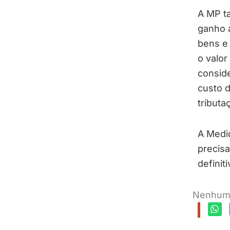
A MP ta
ganho a
bens e 
o valor
conside
custo d
tributa
A Medid
precis
definit
Nenhum 