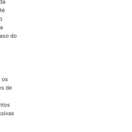
nda
té
o
na
caso do
 os
es de
ntos
ssivas