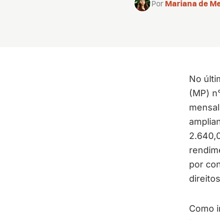
Por
Mariana de Me
No últi
(MP) n°
mensal
amplia
2.640,0
rendime
por con
direito
Como i