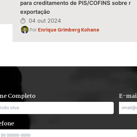
para creditamento de PIS/COFINS sobre rec
exportação
04 out 2024
Por
Enrique Grimberg Kohane
me Completo
E-mai
efone