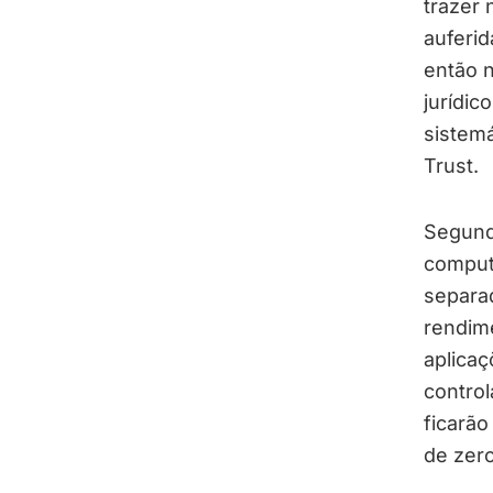
trazer 
auferid
então 
jurídic
sistemá
Trust.
Segundo
comput
separa
rendime
aplicaç
control
ficarão
de zer