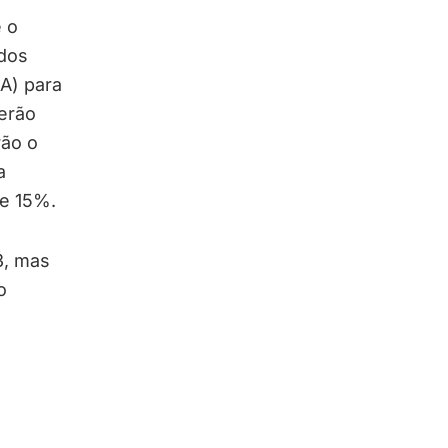
 o
 dos
A) para
serão
rão o
a
de 15%.
3, mas
o