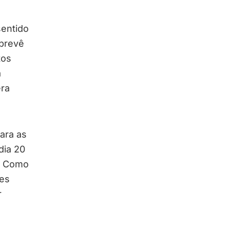
entido
 prevê
tos
a
era
ara as
dia 20
. Como
res
r