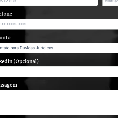
efone
unto
kedin (Opcional)
nsagem