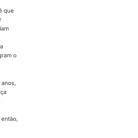
vê que
r
riam
ca
egram o
 anos,
iça
s
 então,