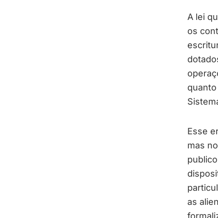
A lei q
os cont
escritu
dotados
operaçõ
quanto 
Sistema
Esse er
mas no 
publico
disposi
particu
as alie
formali