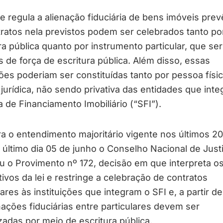
ue regula a alienação fiduciária de bens imóveis pre
ratos nela previstos podem ser celebrados tanto po
ra pública quanto por instrumento particular, que se
 de força de escritura pública. Além disso, essas
es poderiam ser constituídas tanto por pessoa físi
jurídica, não sendo privativa das entidades que int
 de Financiamento Imobiliário (“SFI”).
a o entendimento majoritário vigente nos últimos 20
último dia 05 de junho o Conselho Nacional de Just
u o Provimento nº 172, decisão em que interpreta o
tivos da lei e restringe a celebração de contratos
lares às instituições que integram o SFI e, a partir de
nações fiduciárias entre particulares devem ser
zadas por meio de escritura pública.