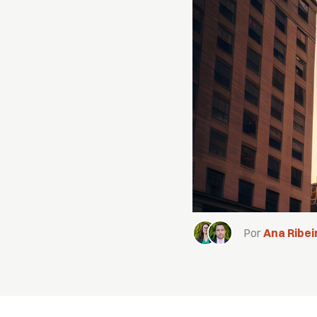
Por
Ana Ribei