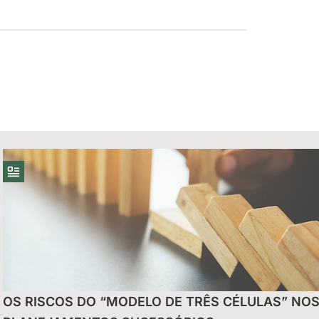
uais do Reintegra
OS RISCOS DO “MODELO DE TRÊS CÉLULAS” NO