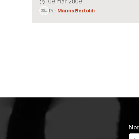
09 mar 2009
Por
Marins Bertoldi
No