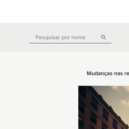
Ir
para
o
conteúdo
Pesquisar
...
Mudanças nas reg