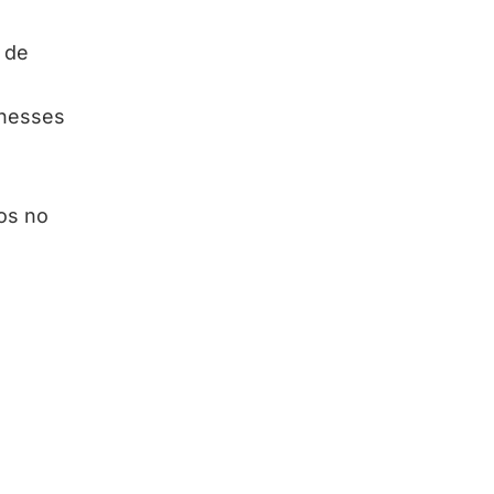
 de
 nesses
os no