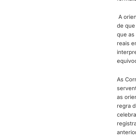
A orie
de que 
que as 
reais e
interpr
equivo
As Corr
servent
as ori
regra d
celebra
registr
anterio