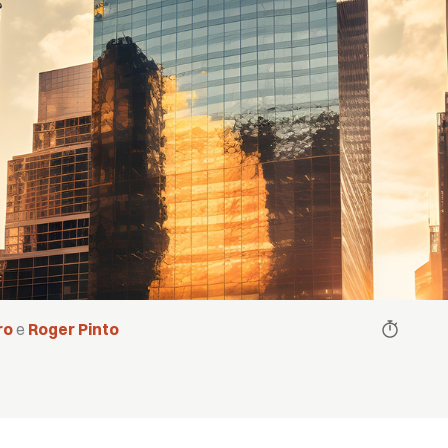
ro
e
Roger Pinto