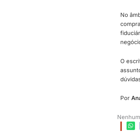
No âmbi
compra 
fiduciá
negóci
O escri
assunto
dúvida
Por
Ana
Nenhum 