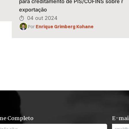
para creditamento de PIS/COFINS sobre rec
exportação
04 out 2024
Por
Enrique Grimberg Kohane
me Completo
E-mai